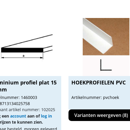
inium profiel plat 15
HOEKPROFIELEN PVC
mm
kelnummer: 1460003
Artikelnummer: pvchoek
 8713134025758
kant artikel nummer: 102025
Varianten weergeven (8)
g een
account
aan of
log in
ijzen te kunnen zien.
ag besteld, morgen geleverd