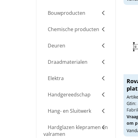
Bouwproducten
Chemische producten
Deuren
Draadmaterialen
Elektra
Rov
pla
Handgereedschap
Arti
Gtin:
Fabri
Hang- en Sluitwerk
Vraa
om pr
Hardglazen klepramen en
Vanda
valramen