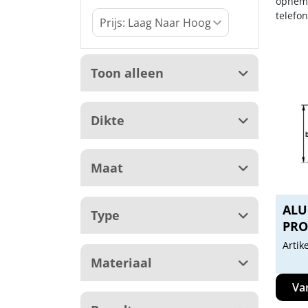
opneme
telefo
Toon alleen
Dikte
Maat
ALU
Type
PRO
Artik
Materiaal
Va