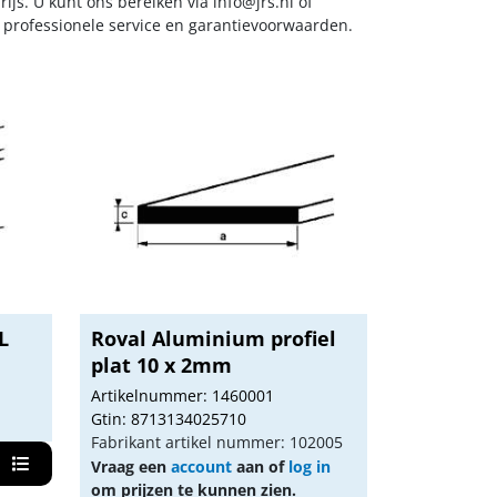
ijs. U kunt ons bereiken via
info@jrs.nl
of
t professionele service en garantievoorwaarden.
L
Roval Aluminium profiel
plat 10 x 2mm
Artikelnummer: 1460001
Gtin: 8713134025710
Fabrikant artikel nummer: 102005
Vraag een
account
aan of
log in
om prijzen te kunnen zien.