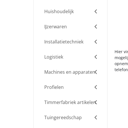
Huishoudelijk
IJzerwaren
Installatietechniek
Hier v
Logistiek
mogelij
opneme
telefo
Machines en apparaten
Profielen
Timmerfabriek artikelen
Tuingereedschap