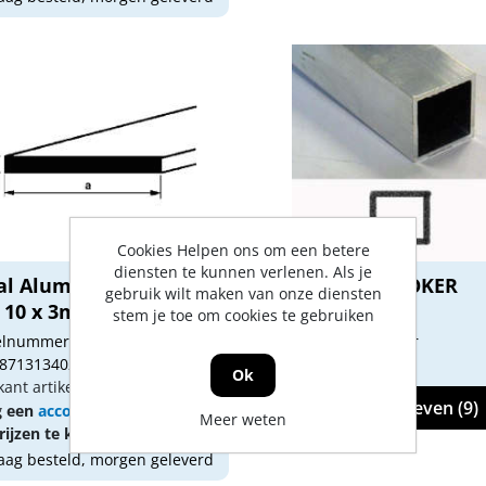
Cookies Helpen ons om een betere
diensten te kunnen verlenen. Als je
al Aluminium profiel
ALUMINIUM KOKER
gebruik wilt maken van onze diensten
t 10 x 3mm
PROFIEL
stem je toe om cookies te gebruiken
kelnummer: 1460017
Artikelnummer: jrsgr
 8713134025727
Ok
kant artikel nummer: 102010
Varianten weergeven (9)
g een
account
aan of
log in
Meer weten
ijzen te kunnen zien.
ag besteld, morgen geleverd