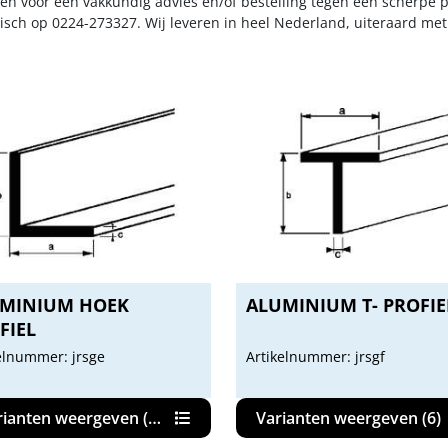
n voor een vakkundig advies en/of bestelling tegen een scherpe pr
nisch op 0224-273327. Wij leveren in heel Nederland, uiteraard me
MINIUM HOEK
ALUMINIUM T- PROFIE
FIEL
elnummer: jrsge
Artikelnummer: jrsgf
rianten weergeven (35)
Varianten weergeven (6)