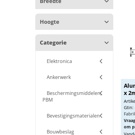
Breedte
Hoogte
Categorie
Elektronica
Ankerwerk
Alum
x 2
Beschermingsmiddelen,
PBM
Arti
Gtin:
Fabri
Bevestigingsmaterialen
Vraa
om pr
Bouwbeslag
Vanda