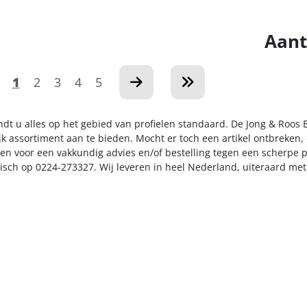
Aant
1
2
3
4
5
indt u alles op het gebied van profielen standaard. De Jong & Roos
k assortiment aan te bieden. Mocht er toch een artikel ontbreken, 
n voor een vakkundig advies en/of bestelling tegen een scherpe pr
nisch op 0224-273327. Wij leveren in heel Nederland, uiteraard me