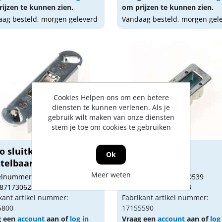
ijzen te kunnen zien.
om prijzen te kunnen zien.
ag besteld, morgen geleverd
Vandaag besteld, morgen gel
Cookies Helpen ons om een betere
diensten te kunnen verlenen. Als je
gebruik wilt maken van onze diensten
stem je toe om cookies te gebruiken
o sluitkom s580
sluitpot 559
Ok
stelbaar
Meer weten
kelnummer: 1180806
Artikelnummer: 1180539
 8717306280204
Gtin: 7332404172063
kant artikel nummer:
Fabrikant artikel nummer:
5800
17155590
g een
account
aan of
log in
Vraag een
account
aan of
log