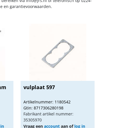
s bereiken via
info@jrs.nl
of telefonisch op 0224-
ice en garantievoorwaarden.
6mm
vulplaat 597
Artikelnummer: 1180542
Gtin: 8717306280198
Fabrikant artikel nummer:
35305970
 in
Vraag een
account
aan of
log in