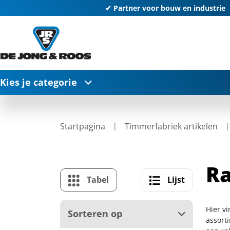
✔ Partner voor bouw en industrie
Kies je categorie
Startpagina
Timmerfabriek artikelen
R
Tabel
Lijst
Hier v
Sorteren op
assort