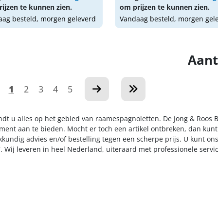
ijzen te kunnen zien.
om prijzen te kunnen zien.
ag besteld, morgen geleverd
Vandaag besteld, morgen gel
Aant
1
2
3
4
5
indt u alles op het gebied van raamespagnoletten. De Jong & Roos B
iment aan te bieden. Mocht er toch een artikel ontbreken, dan kunt
kkundig advies en/of bestelling tegen een scherpe prijs. U kunt on
. Wij leveren in heel Nederland, uiteraard met professionele serv