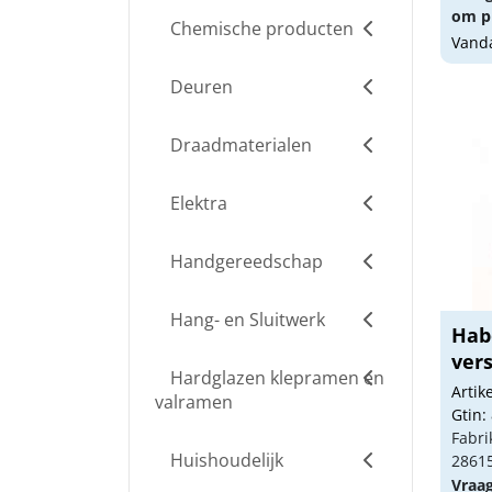
om pr
Chemische producten
Vanda
Deuren
Draadmaterialen
Elektra
Handgereedschap
Hang- en Sluitwerk
Hab
ver
Hardglazen klepramen en
Arti
valramen
Gtin:
Fabri
Huishoudelijk
2861
Vraa