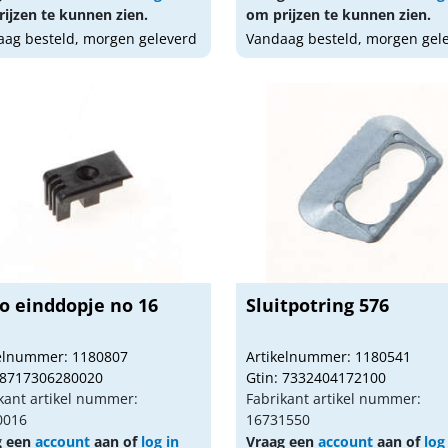
ijzen te kunnen zien.
om prijzen te kunnen zien.
ag besteld, morgen geleverd
Vandaag besteld, morgen gel
o einddopje no 16
Sluitpotring 576
kelnummer: 1180807
Artikelnummer: 1180541
 8717306280020
Gtin: 7332404172100
kant artikel nummer:
Fabrikant artikel nummer:
0016
16731550
g een
account
aan of
log in
Vraag een
account
aan of
log