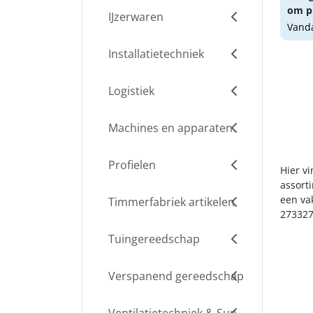
om pr
IJzerwaren
Vanda
Installatietechniek
Logistiek
Machines en apparaten
Profielen
Hier v
assort
een va
Timmerfabriek artikelen
273327
Tuingereedschap
Verspanend gereedschap