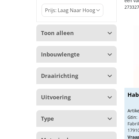
een va
273327
Toon alleen
Inbouwlengte
Draairichting
Hab
Uitvoering
Arti
Gtin:
Type
Fabri
1791
Vraa