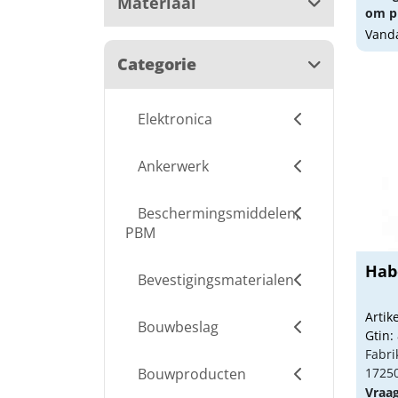
Materiaal
om pr
Vanda
Categorie
Elektronica
Ankerwerk
Beschermingsmiddelen,
PBM
Hab
Bevestigingsmaterialen
Arti
Bouwbeslag
Gtin:
Fabri
Bouwproducten
1725
Vraa