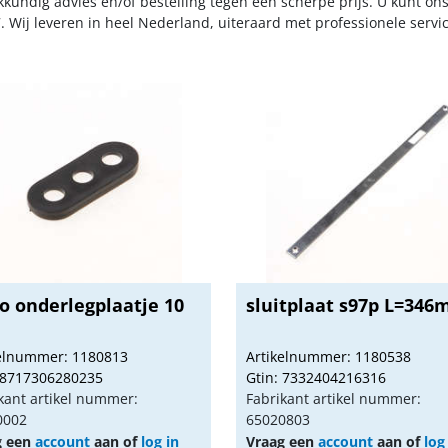
kkundig advies en/of bestelling tegen een scherpe prijs. U kunt on
. Wij leveren in heel Nederland, uiteraard met professionele serv
o onderlegplaatje 10
sluitplaat s97p L=34
kelnummer: 1180813
Artikelnummer: 1180538
 8717306280235
Gtin: 7332404216316
kant artikel nummer:
Fabrikant artikel nummer:
0002
65020803
g een
account
aan of
log in
Vraag een
account
aan of
log