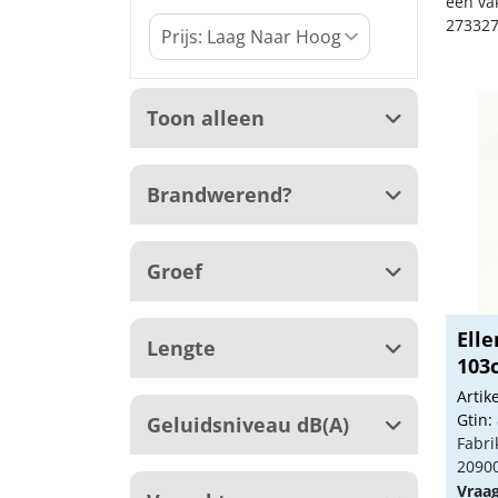
een va
273327
Toon alleen
Brandwerend?
Groef
Ell
Lengte
103
Arti
Gtin:
Geluidsniveau dB(A)
Fabri
2090
Vraa