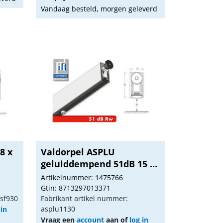
Vandaag besteld, morgen geleverd
8 x
Valdorpel ASPLU
geluiddempend 51dB 15 x
...
Artikelnummer: 1475766
Gtin: 8713297013371
gsf930
Fabrikant artikel nummer:
asplu1130
 in
Vraag een
account
aan of
log in