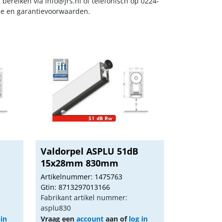
s bereiken via
info@jrs.nl
of telefonisch op 0224-
ice en garantievoorwaarden.
Valdorpel ASPLU 51dB
15x28mm 830mm
Artikelnummer: 1475763
Gtin: 8713297013166
Fabrikant artikel nummer:
asplu830
 in
Vraag een
account
aan of
log in