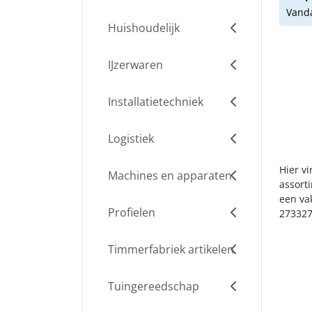
Vanda
Huishoudelijk
IJzerwaren
Installatietechniek
Logistiek
Hier v
Machines en apparaten
assort
een va
Profielen
273327
Timmerfabriek artikelen
Tuingereedschap