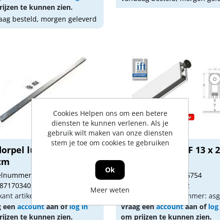
ijzen te kunnen zien.
ag besteld, morgen geleverd
Cookies Helpen ons om een betere
diensten te kunnen verlenen. Als je
gebruik wilt maken van onze diensten
stem je toe om cookies te gebruiken
dorpel luvema TO20
Valdorpel ASGSF 13 x 2
cm
930mm
Ok
kelnummer: 1475739
Artikelnummer: 1475754
 8717034050308
Gtin: 8713297014422
Meer weten
kant artikel nummer: TO20123
Fabrikant artikel nummer: as
g een
account
aan of
log in
Vraag een
account
aan of
log
ijzen te kunnen zien.
om prijzen te kunnen zien.