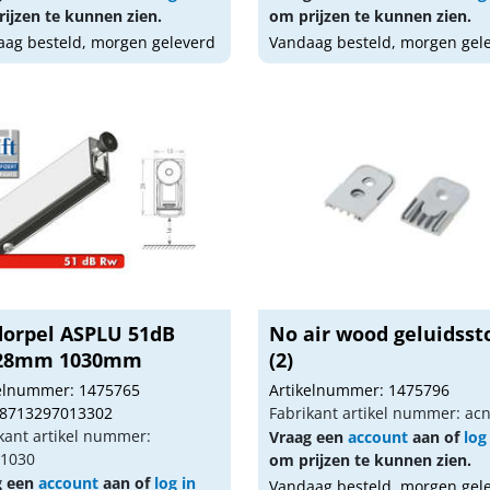
ijzen te kunnen zien.
om prijzen te kunnen zien.
ag besteld, morgen geleverd
Vandaag besteld, morgen gel
dorpel ASPLU 51dB
No air wood geluidsst
28mm 1030mm
(2)
kelnummer: 1475765
Artikelnummer: 1475796
 8713297013302
Fabrikant artikel nummer: ac
kant artikel nummer:
Vraag een
account
aan of
log
u1030
om prijzen te kunnen zien.
g een
account
aan of
log in
Vandaag besteld, morgen gel