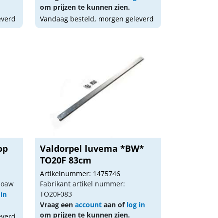
om prijzen te kunnen zien.
everd
Vandaag besteld, morgen geleverd
op
Valdorpel luvema *BW*
TO20F 83cm
Artikelnummer: 1475746
noaw
Fabrikant artikel nummer:
TO20F083
 in
Vraag een
account
aan of
log in
om prijzen te kunnen zien.
everd