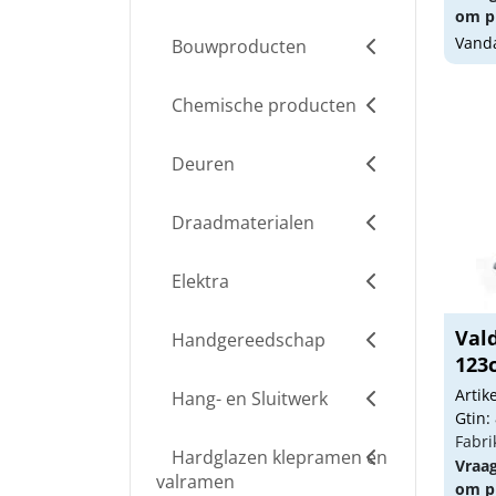
om pr
Vanda
Bouwproducten
Chemische producten
Deuren
Draadmaterialen
Elektra
Val
Handgereedschap
123
Arti
Hang- en Sluitwerk
Gtin:
Fabri
Hardglazen klepramen en
Vraa
valramen
om pr