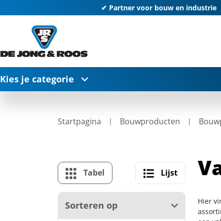
✔ Partner voor bouw en industrie
Kies je categorie
Startpagina
Bouwproducten
Bouwp
Va
Tabel
Lijst
Hier v
Sorteren op
assort