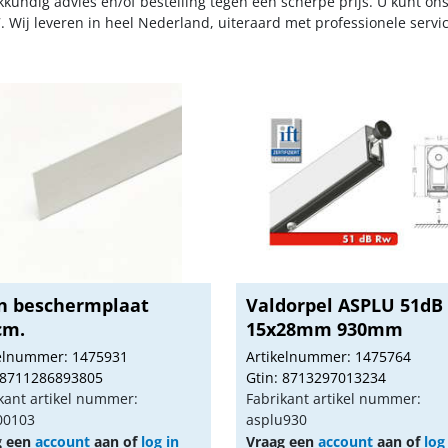
kkundig advies en/of bestelling tegen een scherpe prijs. U kunt on
. Wij leveren in heel Nederland, uiteraard met professionele serv
en beschermplaat
Valdorpel ASPLU 51dB
cm.
15x28mm 930mm
kelnummer: 1475931
Artikelnummer: 1475764
 8711286893805
Gtin: 8713297013234
kant artikel nummer:
Fabrikant artikel nummer:
00103
asplu930
g een
account
aan of
log in
Vraag een
account
aan of
log