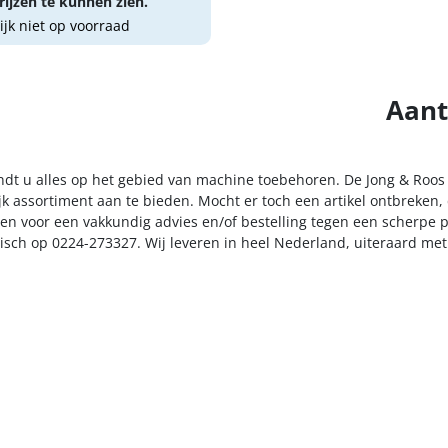
ijzen te kunnen zien.
lijk niet op voorraad
Aant
indt u alles op het gebied van machine toebehoren. De Jong & Roos
k assortiment aan te bieden. Mocht er toch een artikel ontbreken, 
n voor een vakkundig advies en/of bestelling tegen een scherpe pr
nisch op 0224-273327. Wij leveren in heel Nederland, uiteraard me