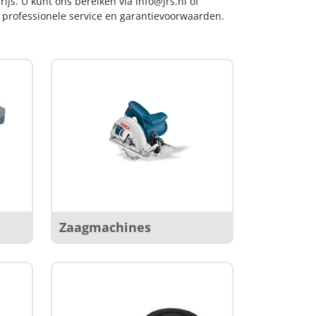
ijs. U kunt ons bereiken via
info@jrs.nl
of
t professionele service en garantievoorwaarden.
Zaagmachines