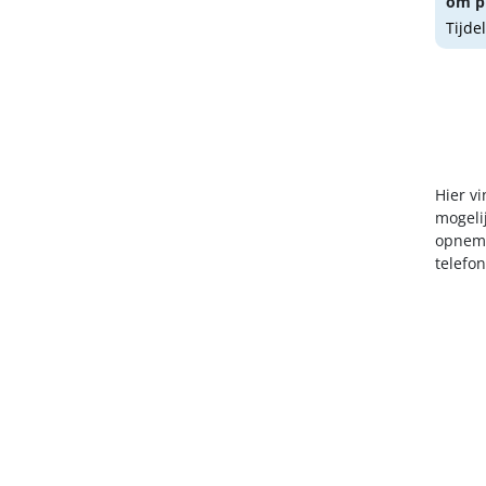
om pr
Tijde
Hier v
mogelij
opneme
telefo