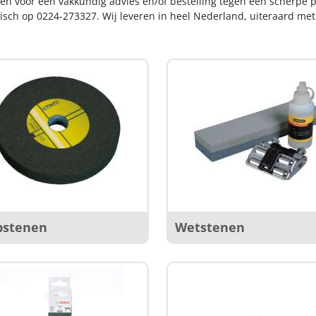
n voor een vakkundig advies en/of bestelling tegen een scherpe pr
nisch op 0224-273327. Wij leveren in heel Nederland, uiteraard me
jpstenen
Wetstenen