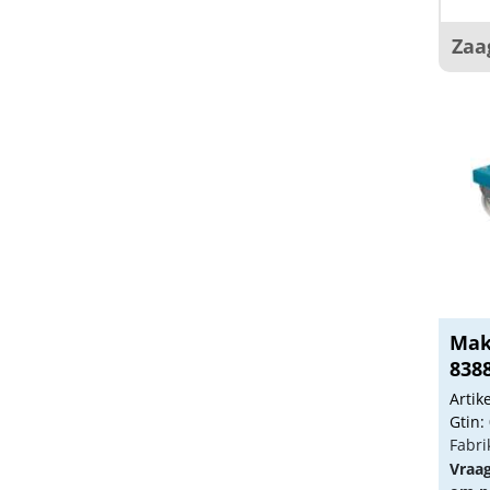
Zaa
Mak
838
Arti
Gtin:
Fabri
Vraa