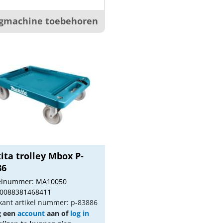
gmachine toebehoren
ita trolley Mbox P-
86
kelnummer: MA10050
 0088381468411
kant artikel nummer: p-83886
g een
account
aan of
log in