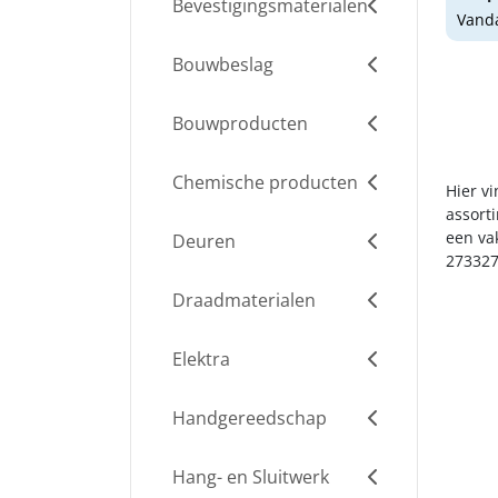
Bevestigingsmaterialen
Vanda
Bouwbeslag
Bouwproducten
Chemische producten
Hier v
assort
een va
Deuren
273327
Draadmaterialen
Elektra
Handgereedschap
Hang- en Sluitwerk