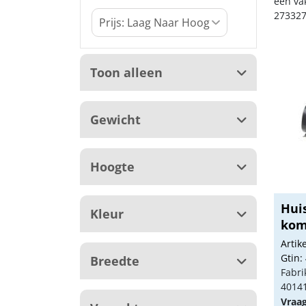
een va
273327
Toon alleen
Gewicht
Hoogte
Hui
Kleur
kom
80cm
Arti
Gtin:
Breedte
Fabri
4014
Vraa