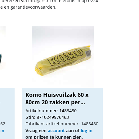
s bereiken via
info@jrs.nl
of telefonisch op 0224-
ice en garantievoorwaarden.
Komo Huisvuilzak 60 x
)
80cm 20 zakken per...
Artikelnummer: 1483480
Gtin: 8710249976463
962
Fabrikant artikel nummer: 1483480
 in
Vraag een
account
aan of
log in
om prijzen te kunnen zien.