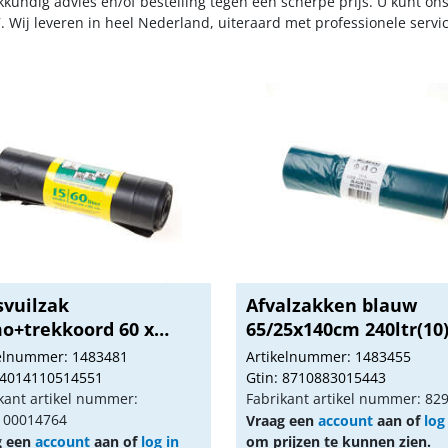
kkundig advies en/of bestelling tegen een scherpe prijs. U kunt on
. Wij leveren in heel Nederland, uiteraard met professionele serv
svuilzak
Afvalzakken blauw
o+trekkoord 60 x
65/25x140cm 240ltr(10
 15 ...
kelnummer: 1483481
Artikelnummer: 1483455
 4014110514551
Gtin: 8710883015443
kant artikel nummer:
Fabrikant artikel nummer: 82
100014764
Vraag een
account
aan of
log
g een
account
aan of
log in
om prijzen te kunnen zien.