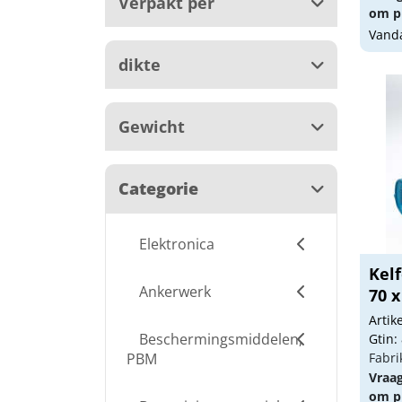
Verpakt per
om pr
Vanda
dikte
Gewicht
Categorie
Elektronica
Kelf
Ankerwerk
70 x
Arti
Beschermingsmiddelen,
Gtin:
PBM
Fabri
Vraa
om pr