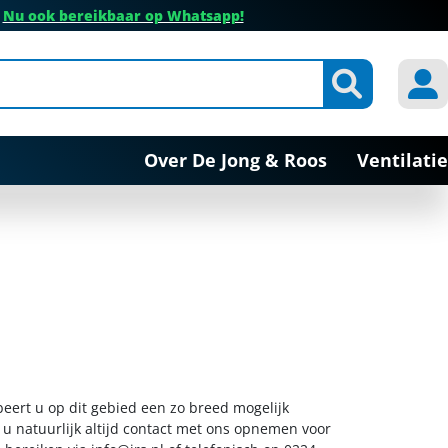
✔
Nu ook bereikbaar op Whatsapp!
Over De Jong & Roos
Ventilatie
beert u op dit gebied een zo breed mogelijk
 u natuurlijk altijd contact met ons opnemen voor