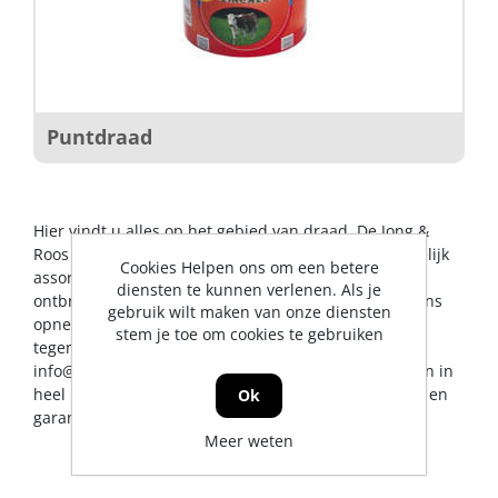
Puntdraad
Hier vindt u alles op het gebied van draad. De Jong &
Roos BV probeert u op dit gebied een zo breed mogelijk
Cookies Helpen ons om een betere
assortiment aan te bieden. Mocht er toch een artikel
diensten te kunnen verlenen. Als je
ontbreken, dan kunt u natuurlijk altijd contact met ons
gebruik wilt maken van onze diensten
opnemen voor een vakkundig advies en/of bestelling
stem je toe om cookies te gebruiken
tegen een scherpe prijs. U kunt ons bereiken via
info@jrs.nl
of telefonisch op 0224-273327. Wij leveren in
heel Nederland, uiteraard met professionele service en
Ok
garantievoorwaarden.
Meer weten