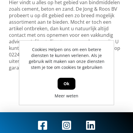
Hier vindt u alles op het gebied van bindmiddelen
zoals cement, beton en zand. De Jong & Roos BV
probeert u op dit gebied een zo breed mogelijk
assortiment aan te bieden. Mocht er toch een
artikel ontbreken, dan kunt u natuurlijk altijd
contact met ons opnemen voor een vakkundig
advies en/of bestelling tegen een scherpe prijs. U
kunt ons bereiken via
info@jrs.nl
of telefonisch op
Cookies Helpen ons om een betere
0224-273327. Wij leveren in heel Nederland,
diensten te kunnen verlenen. Als je
uiteraard met professionele service en
gebruik wilt maken van onze diensten
garantievoorwaarden.
stem je toe om cookies te gebruiken
Ok
Meer weten