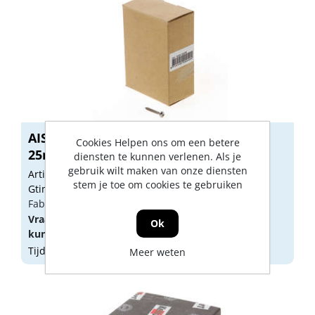
AIS 5025B Anti-inbraakschroef 5.0 x
Cookies Helpen ons om een betere
25mm...
diensten te kunnen verlenen. Als je
gebruik wilt maken van onze diensten
Artikelnummer: 1052581
stem je toe om cookies te gebruiken
Gtin: 8714140000395
Fabrikant artikel nummer: 0112.400.5025
Vraag een
account
aan of
log in
om prijzen te
Ok
kunnen zien.
Tijdelijk niet op voorraad
Meer weten