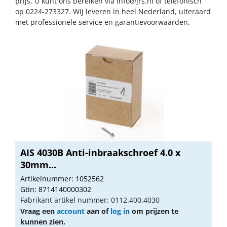
prijs. U kunt ons bereiken via
info@jrs.nl
of telefonisch
op 0224-273327. Wij leveren in heel Nederland, uiteraard
met professionele service en garantievoorwaarden.
AIS 4030B Anti-inbraakschroef 4.0 x
30mm...
Artikelnummer: 1052562
Gtin: 8714140000302
Fabrikant artikel nummer: 0112.400.4030
Vraag een
account
aan of
log in
om prijzen te
kunnen zien.