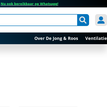
✔
Nu ook bereikbaar op Whatsapp!
Over De Jong & Roos
Ventilatie