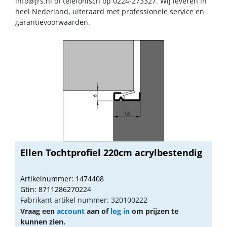
info@jrs.nl
of telefonisch op 0224-273327. Wij leveren in
heel Nederland, uiteraard met professionele service en
garantievoorwaarden.
Ellen Tochtprofiel 220cm acrylbestendig
Artikelnummer: 1474408
Gtin: 8711286270224
Fabrikant artikel nummer: 320100222
Vraag een
account
aan of
log in
om prijzen te
kunnen zien.