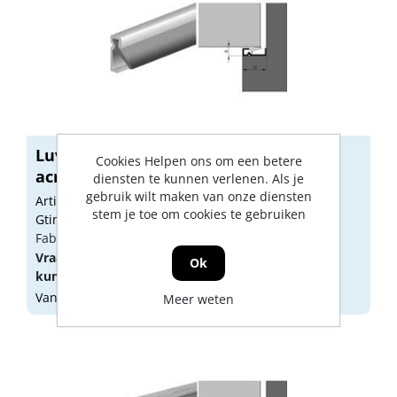
Luvema Nieuwbouwprofiel
Cookies Helpen ons om een betere
acrylbestendig 2...
diensten te kunnen verlenen. Als je
gebruik wilt maken van onze diensten
Artikelnummer: 1474411
stem je toe om cookies te gebruiken
Gtin: 8717034070092
Fabrikant artikel nummer: G4.725AR
Vraag een
account
aan of
log in
om prijzen te
Ok
kunnen zien.
Vandaag besteld, morgen geleverd
Meer weten