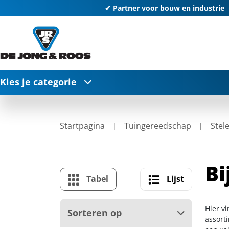
✔ Partner voor bouw en industrie
Kies je categorie
Startpagina
Tuingereedschap
Stel
Bi
Tabel
Lijst
Hier vi
Sorteren op
assort