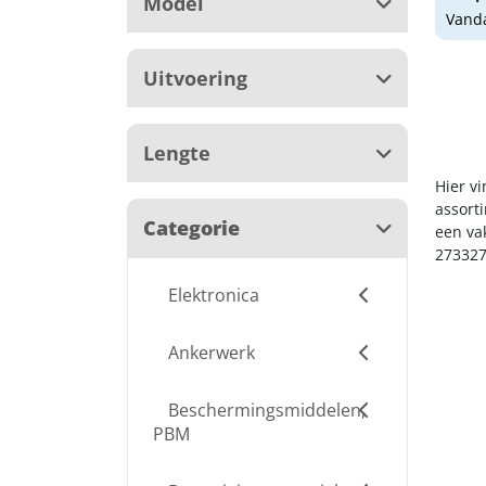
Model
Vanda
Uitvoering
Lengte
Hier vi
assort
Categorie
een va
273327
Elektronica
Ankerwerk
Beschermingsmiddelen,
PBM