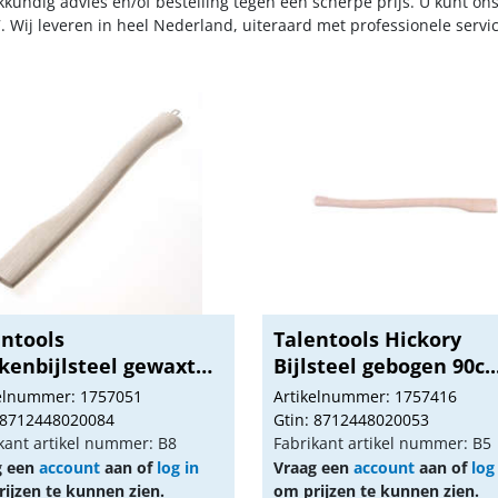
kkundig advies en/of bestelling tegen een scherpe prijs. U kunt on
. Wij leveren in heel Nederland, uiteraard met professionele serv
entools
Talentools Hickory
kenbijlsteel gewaxt
Bijlsteel gebogen 90c..
nh...
kelnummer: 1757051
Artikelnummer: 1757416
 8712448020084
Gtin: 8712448020053
kant artikel nummer: B8
Fabrikant artikel nummer: B5
g een
account
aan of
log in
Vraag een
account
aan of
log
ijzen te kunnen zien.
om prijzen te kunnen zien.