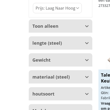
een va
273327
Toon alleen
lengte (steel)
Gewicht
Tal
materiaal (steel)
Keu
esse
Arti
Gtin:
houtsoort
Fabri
Vraa
om pr