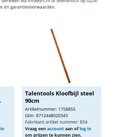
s bereiken via
info@jrs.nl
of telefonisch op 0224-
ice en garantievoorwaarden.
Talentools Kloofbijl steel
.
90cm
Artikelnummer: 1758855
Gtin: 8712448020343
Fabrikant artikel nummer: B34
 in
Vraag een
account
aan of
log in
om prijzen te kunnen zien.