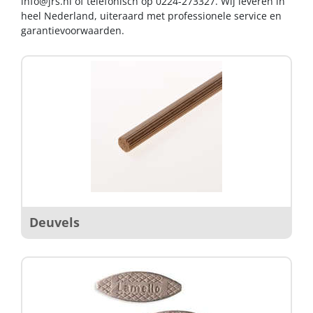
info@jrs.nl
of telefonisch op 0224-273327. Wij leveren in
heel Nederland, uiteraard met professionele service en
garantievoorwaarden.
Deuvels