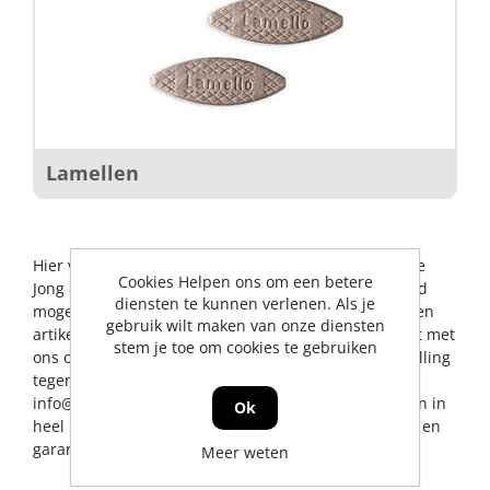
Lamellen
Hier vindt u alles op het gebied van verbindingen. De
Cookies Helpen ons om een betere
Jong & Roos BV probeert u op dit gebied een zo breed
diensten te kunnen verlenen. Als je
mogelijk assortiment aan te bieden. Mocht er toch een
gebruik wilt maken van onze diensten
artikel ontbreken, dan kunt u natuurlijk altijd contact met
stem je toe om cookies te gebruiken
ons opnemen voor een vakkundig advies en/of bestelling
tegen een scherpe prijs. U kunt ons bereiken via
info@jrs.nl
of telefonisch op 0224-273327. Wij leveren in
Ok
heel Nederland, uiteraard met professionele service en
garantievoorwaarden.
Meer weten