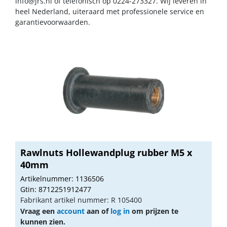
info@jrs.nl
of telefonisch op 0224-273327. Wij leveren in
heel Nederland, uiteraard met professionele service en
garantievoorwaarden.
Rawlnuts Hollewandplug rubber M5 x
40mm
Artikelnummer: 1136506
Gtin: 8712251912477
Fabrikant artikel nummer: R 105400
Vraag een
account
aan of
log in
om prijzen te
kunnen zien.