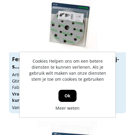
Festool Interface pad IP-STF D145/17mj-
Cookies Helpen ons om een betere
s...
diensten te kunnen verlenen. Als je
gebruik wilt maken van onze diensten
Artikelnummer: 1716342
stem je toe om cookies te gebruiken
Gtin: 4014549306246
Fabrikant artikel nummer: 203351
Vraag een
account
aan of
log in
om prijzen te
Ok
kunnen zien.
Vandaag besteld, morgen geleverd
Meer weten