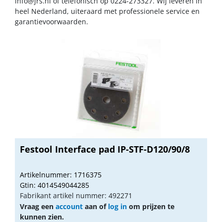
info@jrs.nl
of telefonisch op 0224-273327. Wij leveren in
heel Nederland, uiteraard met professionele service en
garantievoorwaarden.
Festool Interface pad IP-STF-D120/90/8
Artikelnummer: 1716375
Gtin: 4014549044285
Fabrikant artikel nummer: 492271
Vraag een
account
aan of
log in
om prijzen te
kunnen zien.