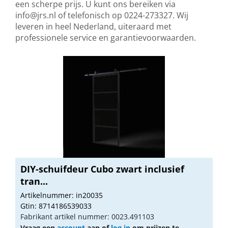
een scherpe prijs. U kunt ons bereiken via
info@jrs.nl
of telefonisch op 0224-273327. Wij
leveren in heel Nederland, uiteraard met
professionele service en garantievoorwaarden.
DIY-schuifdeur Cubo zwart inclusief
tran...
Artikelnummer: in20035
Gtin: 8714186539033
Fabrikant artikel nummer: 0023.491103
Vraag een
account
aan of
log in
om prijzen te