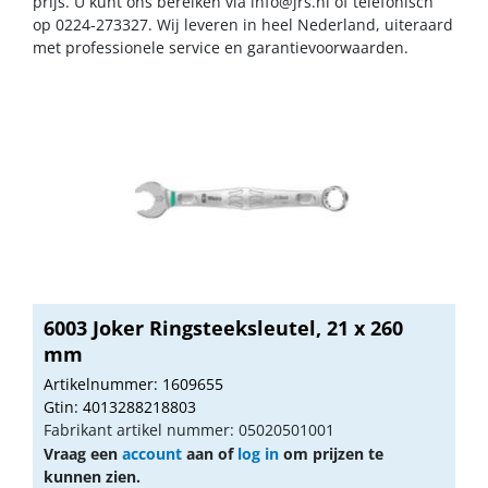
prijs. U kunt ons bereiken via
info@jrs.nl
of telefonisch
op 0224-273327. Wij leveren in heel Nederland, uiteraard
met professionele service en garantievoorwaarden.
6003 Joker Ringsteeksleutel, 21 x 260
mm
Artikelnummer: 1609655
Gtin: 4013288218803
Fabrikant artikel nummer: 05020501001
Vraag een
account
aan of
log in
om prijzen te
kunnen zien.