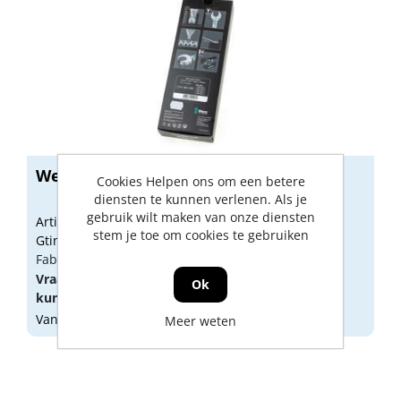
Wera ringsteeksleutelset Joker 6003
Cookies Helpen ons om een betere
diensten te kunnen verlenen. Als je
gebruik wilt maken van onze diensten
Artikelnummer: 1609462
stem je toe om cookies te gebruiken
Gtin: 4013288214171
Fabrikant artikel nummer: 5020230001
Vraag een
account
aan of
log in
om prijzen te
Ok
kunnen zien.
Vandaag besteld, morgen geleverd
Meer weten