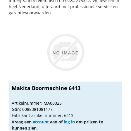
info@jrs.nl
of telefonisch op 0224-273327. Wij leveren in
heel Nederland, uiteraard met professionele service en
garantievoorwaarden.
Makita Boormachine 6413
Artikelnummer: MA00025
Gtin: 0088381081177
Fabrikant artikel nummer: 6413
Vraag een
account
aan of
log in
om prijzen te
kunnen zien.