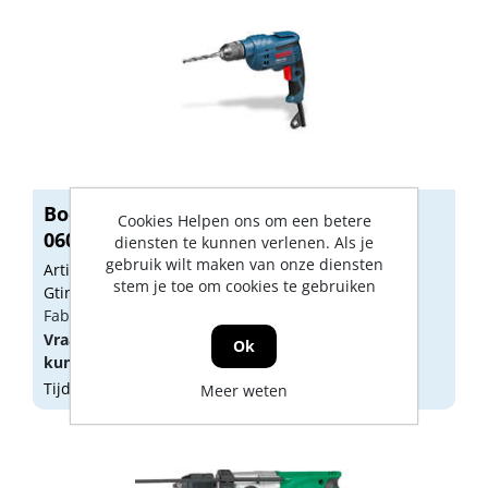
Boorschroevendraaier GBM 10 RE
Cookies Helpen ons om een betere
060147360...
diensten te kunnen verlenen. Als je
gebruik wilt maken van onze diensten
Artikelnummer: 1710026
stem je toe om cookies te gebruiken
Gtin: 3165140485968
Fabrikant artikel nummer: 601473600
Vraag een
account
aan of
log in
om prijzen te
Ok
kunnen zien.
Tijdelijk niet op voorraad
Meer weten