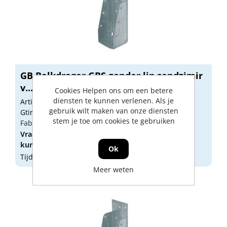
GB Balkdrager GBS-zonder lip sendzimir
v...
Cookies Helpen ons om een betere
diensten te kunnen verlenen. Als je
Artikelnummer: 1155772
gebruik wilt maken van onze diensten
Gtin: 8714318042707
stem je toe om cookies te gebruiken
Fabrikant artikel nummer: 09523.0010
Vraag een
account
aan of
log in
om prijzen te
kunnen zien.
Ok
Tijdelijk niet op voorraad
Meer weten