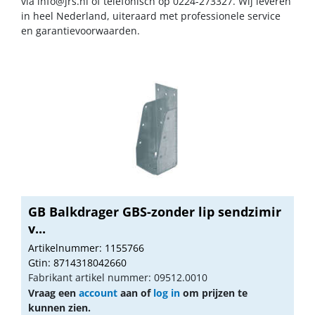
via
info@jrs.nl
of telefonisch op 0224-273327. Wij leveren
in heel Nederland, uiteraard met professionele service
en garantievoorwaarden.
GB Balkdrager GBS-zonder lip sendzimir
v...
Artikelnummer: 1155766
Gtin: 8714318042660
Fabrikant artikel nummer: 09512.0010
Vraag een
account
aan of
log in
om prijzen te
kunnen zien.