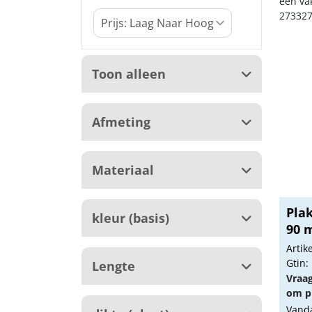
een va
273327
Toon alleen
Afmeting
Materiaal
Plak
kleur (basis)
90 
Arti
Gtin:
Lengte
Vraa
om pr
Vanda