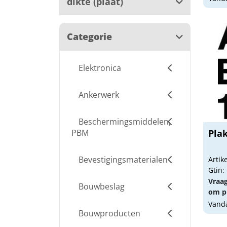
dikte (plaat)
Categorie
Elektronica
Ankerwerk
Beschermingsmiddelen,
PBM
Pla
Bevestigingsmaterialen
Arti
Gtin:
Vraa
Bouwbeslag
om pr
Vanda
Bouwproducten