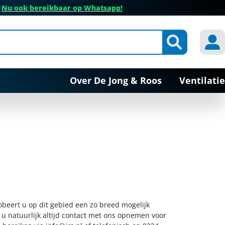
✔
Nu ook bereikbaar op Whatsapp!
Over De Jong & Roos
Ventilatie
obeert u op dit gebied een zo breed mogelijk
 u natuurlijk altijd contact met ons opnemen voor