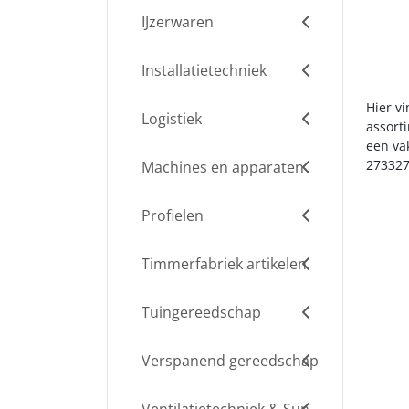
IJzerwaren
Installatietechniek
Hier v
Logistiek
assort
een va
273327
Machines en apparaten
Profielen
Timmerfabriek artikelen
Tuingereedschap
Verspanend gereedschap