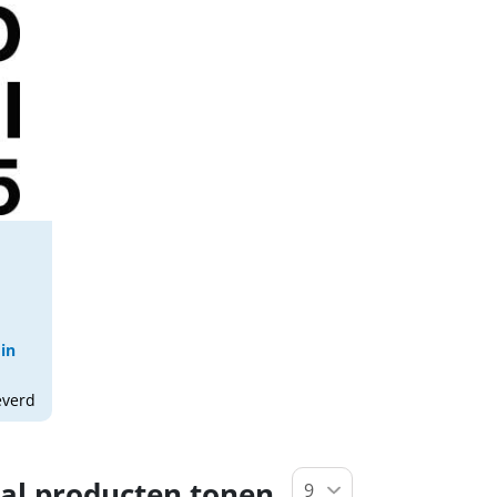
 in
everd
al producten tonen