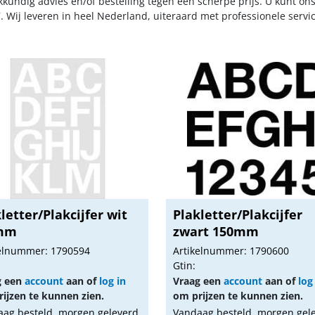
kkundig advies en/of bestelling tegen een scherpe prijs. U kunt on
. Wij leveren in heel Nederland, uiteraard met professionele serv
letter/Plakcijfer wit
Plakletter/Plakcijfer
mm
zwart 150mm
kelnummer: 1790594
Artikelnummer: 1790600
Gtin:
g een
account
aan of
log in
Vraag een
account
aan of
log
ijzen te kunnen zien.
om prijzen te kunnen zien.
ag besteld, morgen geleverd
Vandaag besteld, morgen gel