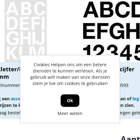
Cookies Helpen ons om een betere
letter/Plakcijfer wit
Plakletter/Plakcijfer
diensten te kunnen verlenen. Als je
0mm
zwart 90 mm
gebruik wilt maken van onze diensten
stem je toe om cookies te gebruiken
kelnummer: 1790601
Artikelnummer: 1790593
Gtin:
g een
account
aan of
log in
Vraag een
account
aan of
log
Ok
ijzen te kunnen zien.
om prijzen te kunnen zien.
ag besteld, morgen geleverd
Vandaag besteld, morgen gel
Meer weten
Aant