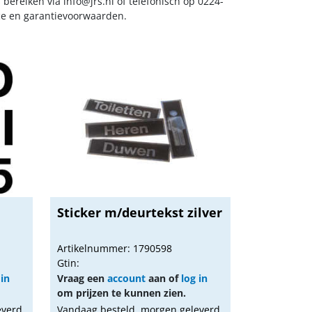
s bereiken via
info@jrs.nl
of telefonisch op 0224-
ice en garantievoorwaarden.
Sticker m/deurtekst zilver
Artikelnummer: 1790598
Gtin:
 in
Vraag een
account
aan of
log in
om prijzen te kunnen zien.
everd
Vandaag besteld, morgen geleverd