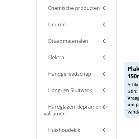
Chemische producten
Deuren
Draadmaterialen
Elektra
Plak
Handgereedschap
15
Arti
Hang- en Sluitwerk
Gtin:
Vraa
om pr
Hardglazen klepramen en
Vanda
valramen
Huishoudelijk