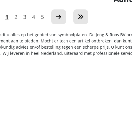
1
2
3
4
5
indt u alles op het gebied van symboolplaten. De Jong & Roos BV pr
iment aan te bieden. Mocht er toch een artikel ontbreken, dan kunt
kkundig advies en/of bestelling tegen een scherpe prijs. U kunt on
. Wij leveren in heel Nederland, uiteraard met professionele serv