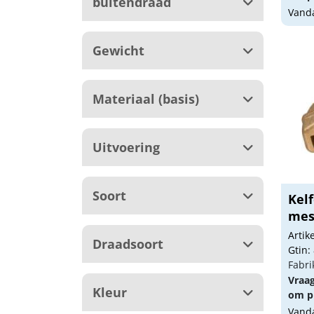
buitendraad
Vanda
Gewicht
Materiaal (basis)
Uitvoering
Soort
Kelf
mes
Arti
Draadsoort
Gtin:
Fabri
Vraa
Kleur
om pr
Vanda