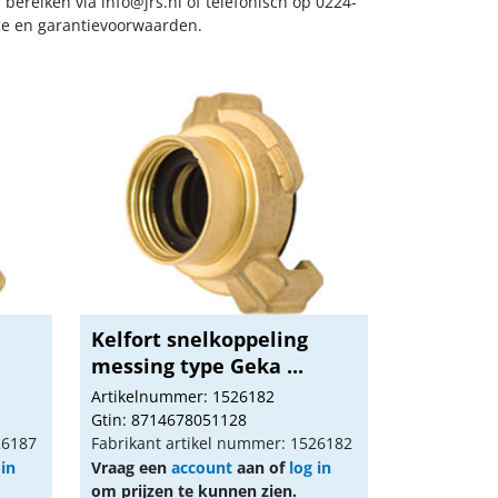
s bereiken via
info@jrs.nl
of telefonisch op 0224-
ice en garantievoorwaarden.
Kelfort snelkoppeling
messing type Geka ...
Artikelnummer: 1526182
Gtin: 8714678051128
26187
Fabrikant artikel nummer: 1526182
 in
Vraag een
account
aan of
log in
om prijzen te kunnen zien.