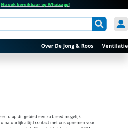
✔
Nu ook bereikbaar op Whatsapp!
Over De Jong & Roos
Ventilatie
eert u op dit gebied een zo breed mogelijk
 u natuurlijk altijd contact met ons opnemen voor