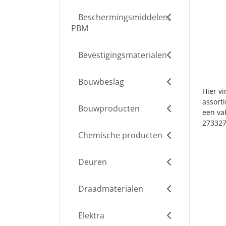
Beschermingsmiddelen,
PBM
Bevestigingsmaterialen
Bouwbeslag
Hier v
assort
Bouwproducten
een va
273327
Chemische producten
Deuren
Draadmaterialen
Elektra