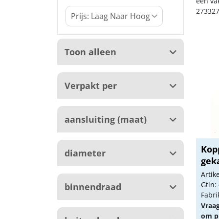
een va
273327
Toon alleen
Verpakt per
aansluiting (maat)
Kop
diameter
geka
Arti
Gtin:
binnendraad
Fabri
Vraa
om pr