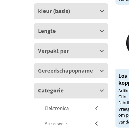
kleur (basis)
Lengte
Verpakt per
Gereedschapopname
Los
kop
Categorie
Arti
Gtin:
Fabri
Elektronica
Vraa
om pr
Vanda
Ankerwerk