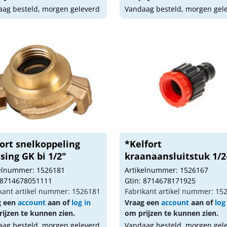
ag besteld, morgen geleverd
Vandaag besteld, morgen gel
ort snelkoppeling
*Kelfort
sing GK bi 1/2"
kraanaansluitstuk 1/2
3/4"
kelnummer: 1526181
Artikelnummer: 1526167
 8714678051111
Gtin: 8714678171925
kant artikel nummer: 1526181
Fabrikant artikel nummer: 15
g een
account
aan of
log in
Vraag een
account
aan of
log
ijzen te kunnen zien.
om prijzen te kunnen zien.
ag besteld, morgen geleverd
Vandaag besteld, morgen gel