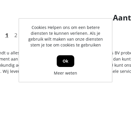
Aant
Cookies Helpen ons om een betere
diensten te kunnen verlenen. Als je
1
2
3
4
5
gebruik wilt maken van onze diensten
stem je toe om cookies te gebruiken
indt u alles op het gebied van koppelingen. De Jong & Roos BV prob
iment aan te bieden. Mocht er toch een artikel ontbreken, dan kunt
Ok
kkundig advies en/of bestelling tegen een scherpe prijs. U kunt on
. Wij leveren in heel Nederland, uiteraard met professionele serv
Meer weten