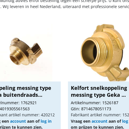
kkundig advies en/of bestelling tegen een scherpe prijs. U kunt on
. Wij leveren in heel Nederland, uiteraard met professionele serv
peling messing type
Kelfort snelkoppeling
 buitendraads...
messing type Geka ...
kelnummer: 1762921
Artikelnummer: 1526187
 4019305561563
Gtin: 8714678051173
kant artikel nummer: 420212
Fabrikant artikel nummer: 15
g een
account
aan of
log in
Vraag een
account
aan of
log
ijzen te kunnen zien.
om prijzen te kunnen zien.