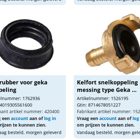
 rubber voor geka
Kelfort snelkoppeling
peling
messing type Geka ...
kelnummer: 1762936
Artikelnummer: 1526195
 4019305561600
Gtin: 8714678051227
kant artikel nummer: 420400
Fabrikant artikel nummer: 15
g een
account
aan of
log in
Vraag een
account
aan of
log
ijzen te kunnen zien.
om prijzen te kunnen zien.
ag besteld, morgen geleverd
Vandaag besteld, morgen gel