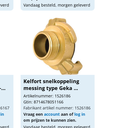
everd
Vandaag besteld, morgen geleverd
Kelfort snelkoppeling
-
messing type Geka ...
Artikelnummer: 1526186
Gtin: 8714678051166
26167
Fabrikant artikel nummer: 1526186
 in
Vraag een
account
aan of
log in
om prijzen te kunnen zien.
everd
Vandaag besteld, morgen geleverd