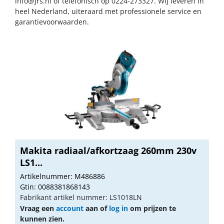
info@jrs.nl
of telefonisch op 0224-273327. Wij leveren in
heel Nederland, uiteraard met professionele service en
garantievoorwaarden.
Makita radiaal/afkortzaag 260mm 230v
LS1...
Artikelnummer: M486886
Gtin: 0088381868143
Fabrikant artikel nummer: LS1018LN
Vraag een
account
aan of
log in
om prijzen te
kunnen zien.