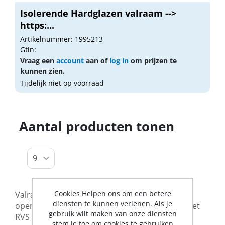
Isolerende Hardglazen valraam -->
https:...
Artikelnummer: 1995213
Gtin:
Vraag een
account
aan of
log in
om prijzen te
kunnen zien.
Tijdelijk niet op voorraad
Aantal producten tonen
Cookies Helpen ons om een betere
Valramen zijn ramen waarvan de bovenkant
diensten te kunnen verlenen. Als je
opengezet kan worden. De onderkant wordt met
gebruik wilt maken van onze diensten
RVS scharnieren bevestigd aan het kozijn.
stem je toe om cookies te gebruiken