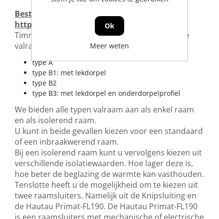
Bestellen of offerte opvragen via deze link:
https://dejongenroos.kvdramen.nl/
Ok
Timmermans Hardglas heeft verschillende type
valramen:
Meer weten
type A
type B1: met lekdorpel
type B2
type B3: met lekdorpel en onderdorpelprofiel
We bieden alle typen valraam aan als enkel raam
en als isolerend raam.
U kunt in beide gevallen kiezen voor een standaard
of een inbraakwerend raam.
Bij een isolerend raam kunt u vervolgens kiezen uit
verschillende isolatiewaarden. Hoe lager deze is,
hoe beter de beglazing de warmte kan vasthouden.
Tenslotte heeft u de mogelijkheid om te kiezen uit
twee raamsluiters. Namelijk uit de Knipsluiting en
de Hautau Primat-FL190. De Hautau Primat-FL190
is een raamsluiters met mechanische of electrische