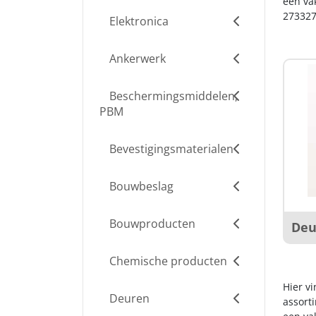
een va
273327
Elektronica
Ankerwerk
Beschermingsmiddelen,
PBM
Bevestigingsmaterialen
Bouwbeslag
Bouwproducten
Deu
Chemische producten
Hier v
Deuren
assort