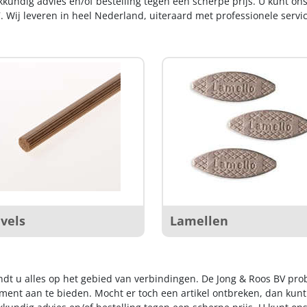
kkundig advies en/of bestelling tegen een scherpe prijs. U kunt on
. Wij leveren in heel Nederland, uiteraard met professionele serv
vels
Lamellen
indt u alles op het gebied van verbindingen. De Jong & Roos BV pro
iment aan te bieden. Mocht er toch een artikel ontbreken, dan kunt