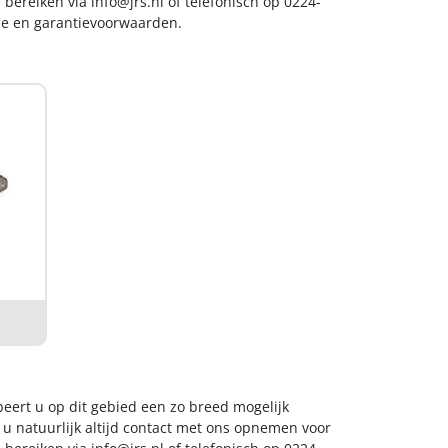
s bereiken via
info@jrs.nl
of telefonisch op 0224-
ice en garantievoorwaarden.
beert u op dit gebied een zo breed mogelijk
 u natuurlijk altijd contact met ons opnemen voor