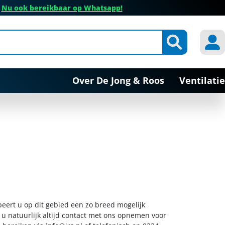
✔
Nu ook bereikbaar op Whatsapp!
Over De Jong & Roos
Ventilatie
beert u op dit gebied een zo breed mogelijk
 u natuurlijk altijd contact met ons opnemen voor