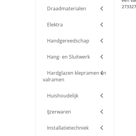
een va
273327
Draadmaterialen
Elektra
Handgereedschap
Hang- en Sluitwerk
Hardglazen klepramen en
valramen
Huishoudelijk
IJzerwaren
Installatietechniek