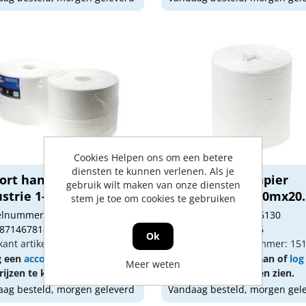
Cookies Helpen ons om een betere
diensten te kunnen verlenen. Als je
fort handdoekrol
Kelfort poetspapier
gebruik wilt maken van onze diensten
strie 1-lgs 1000...
gerecyc.Midi 300mx20.
stem je toe om cookies te gebruiken
kelnummer: 1516123
Artikelnummer: 1516130
 8714678185601
Gtin: 8714678185526
Ok
kant artikel nummer: 1516123
Fabrikant artikel nummer: 15
g een
account
aan of
log in
Vraag een
account
aan of
log
Meer weten
ijzen te kunnen zien.
om prijzen te kunnen zien.
ag besteld, morgen geleverd
Vandaag besteld, morgen gel