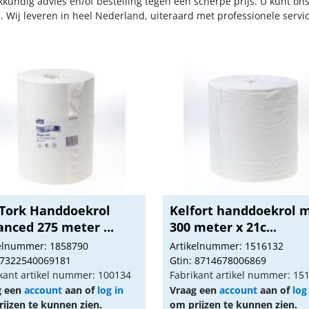
kkundig advies en/of bestelling tegen een scherpe prijs. U kunt on
. Wij leveren in heel Nederland, uiteraard met professionele serv
 Tork Handdoekrol
Kelfort handdoekrol m
nced 275 meter ...
300 meter x 21c...
kelnummer: 1858790
Artikelnummer: 1516132
 7322540069181
Gtin: 8714678006869
kant artikel nummer: 100134
Fabrikant artikel nummer: 15
g een
account
aan of
log in
Vraag een
account
aan of
log
ijzen te kunnen zien.
om prijzen te kunnen zien.