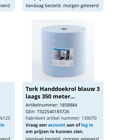
everd
Vandaag besteld, morgen geleverd
Tork Handdoekrol blauw 3
laags 350 meter...
Artikelnummer: 1858884
Gtin: 7322540183726
16125
Fabrikant artikel nummer: 130070
 in
Vraag een
account
aan of
log in
om prijzen te kunnen zien.
everd
Vandaag besteld, morgen geleverd