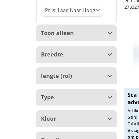
een va
273327
Toon alleen
Breedte
lengte (rol)
Sca
Type
adva
Arti
Gtin:
Kleur
Fabri
Vraa
om pr