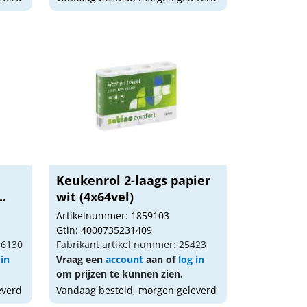
Keukenrol 2-laags papier
..
wit (4x64vel)
Artikelnummer: 1859103
Gtin: 4000735231409
16130
Fabrikant artikel nummer: 25423
 in
Vraag een
account
aan of
log in
om prijzen te kunnen zien.
everd
Vandaag besteld, morgen geleverd