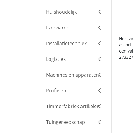
Huishoudelijk
IJzerwaren
Hier v
Installatietechniek
assort
een va
273327
Logistiek
Machines en apparaten
Profielen
Timmerfabriek artikelen
Tuingereedschap