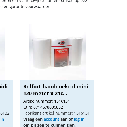
s bereiken via
info@jrs.nl
of telefonisch op 0224-
ice en garantievoorwaarden.
idi
Kelfort handdoekrol mini
120 meter x 21c...
Artikelnummer: 1516131
Gtin: 8714678006852
16132
Fabrikant artikel nummer: 1516131
 in
Vraag een
account
aan of
log in
om prijzen te kunnen zien.