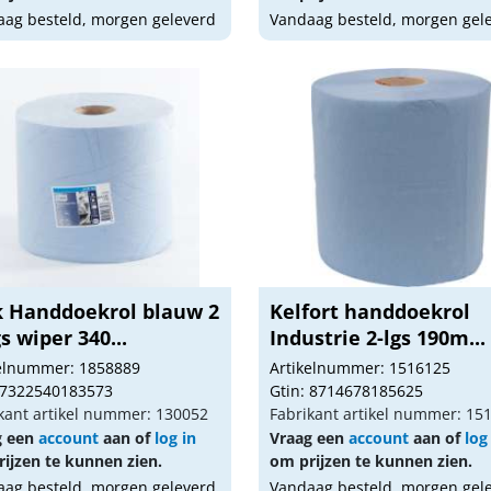
ag besteld, morgen geleverd
Vandaag besteld, morgen gel
k Handdoekrol blauw 2
Kelfort handdoekrol
s wiper 340...
Industrie 2-lgs 190m...
kelnummer: 1858889
Artikelnummer: 1516125
 7322540183573
Gtin: 8714678185625
kant artikel nummer: 130052
Fabrikant artikel nummer: 15
g een
account
aan of
log in
Vraag een
account
aan of
log
ijzen te kunnen zien.
om prijzen te kunnen zien.
ag besteld, morgen geleverd
Vandaag besteld, morgen gel