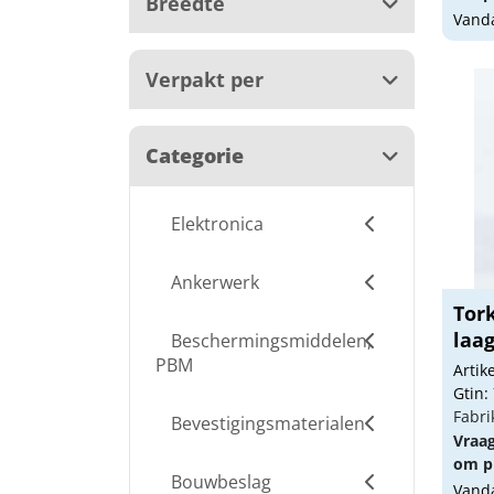
Breedte
Vanda
Verpakt per
Categorie
Elektronica
Ankerwerk
Tor
laag
Beschermingsmiddelen,
PBM
Arti
Gtin:
Fabri
Bevestigingsmaterialen
Vraa
om pr
Bouwbeslag
Vanda