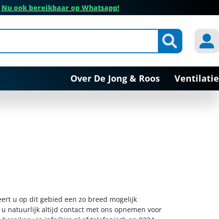
✔
Nu ook bereikbaar op Whatsapp!
Over De Jong & Roos
Ventilatie
eert u op dit gebied een zo breed mogelijk
 u natuurlijk altijd contact met ons opnemen voor