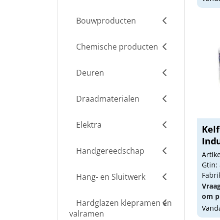
Bouwproducten
Chemische producten
Deuren
Draadmaterialen
Elektra
Kel
Indu
Handgereedschap
Arti
Gtin:
Fabri
Hang- en Sluitwerk
Vraa
om pr
Hardglazen klepramen en
Vanda
valramen