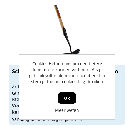
Cookies Helpen ons om een betere
diensten te kunnen verlenen. Als je
Schoffel met steel 170cm breedte 20cm
gebruik wilt maken van onze diensten
stem je toe om cookies te gebruiken
Artikelnummer: 1757098
Gtin: 8712448293655
Ok
Fabrikant artikel nummer: TP20C
Vraag een
account
aan of
log in
om prijzen te
Meer weten
kunnen zien.
Vandaag besteld, morgen geleverd