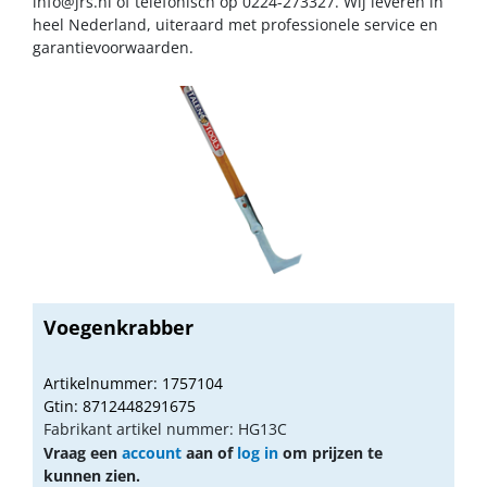
info@jrs.nl
of telefonisch op 0224-273327. Wij leveren in
heel Nederland, uiteraard met professionele service en
garantievoorwaarden.
Voegenkrabber
Artikelnummer: 1757104
Gtin: 8712448291675
Fabrikant artikel nummer: HG13C
Vraag een
account
aan of
log in
om prijzen te
kunnen zien.