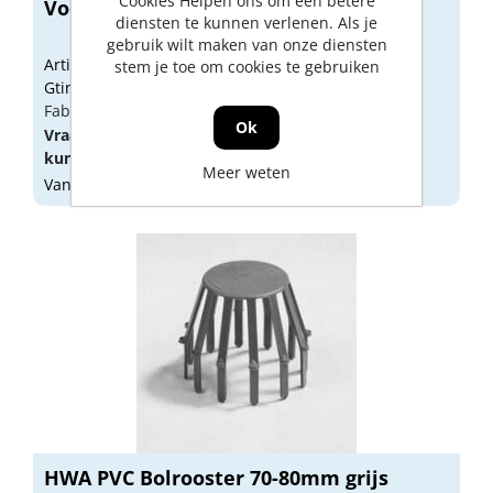
Cookies Helpen ons om een betere
Voegafdichtingsprofiel 45 mm
diensten te kunnen verlenen. Als je
gebruik wilt maken van onze diensten
Artikelnummer: 1508370
stem je toe om cookies te gebruiken
Gtin: 8712058014534
Fabrikant artikel nummer: voegb45
Ok
Vraag een
account
aan of
log in
om prijzen te
kunnen zien.
Meer weten
Vandaag besteld, morgen geleverd
HWA PVC Bolrooster 70-80mm grijs