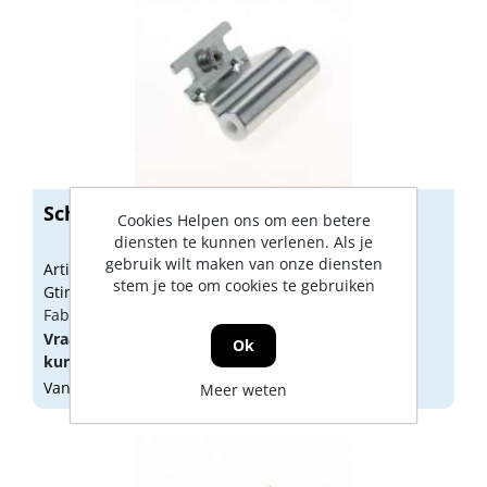
Schaarlagerhoek as zil. 54706
Cookies Helpen ons om een betere
diensten te kunnen verlenen. Als je
gebruik wilt maken van onze diensten
Artikelnummer: 4054706
stem je toe om cookies te gebruiken
Gtin: 9004186386430
Fabrikant artikel nummer: 54706
Vraag een
account
aan of
log in
om prijzen te
Ok
kunnen zien.
Vandaag besteld, morgen geleverd
Meer weten