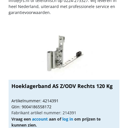
info@jrs.nl
of telefonisch op 0224-273327. Wij leveren in
heel Nederland, uiteraard met professionele service en
garantievoorwaarden.
Hoeklagerband AS Z/ODV Rechts 120 Kg
Artikelnummer: 4214391
Gtin: 9004186558172
Fabrikant artikel nummer: 214391
Vraag een
account
aan of
log in
om prijzen te
kunnen zien.