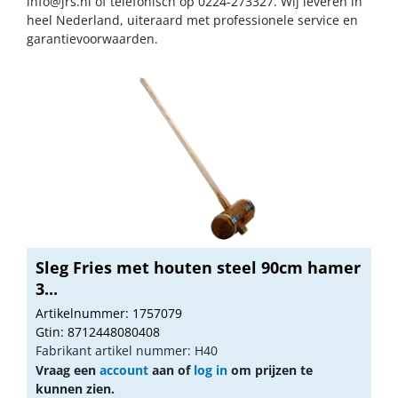
info@jrs.nl
of telefonisch op 0224-273327. Wij leveren in
heel Nederland, uiteraard met professionele service en
garantievoorwaarden.
Sleg Fries met houten steel 90cm hamer
3...
Artikelnummer: 1757079
Gtin: 8712448080408
Fabrikant artikel nummer: H40
Vraag een
account
aan of
log in
om prijzen te
kunnen zien.