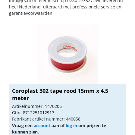
info@jrs.nl
of telefonisch op 0224-273327. Wij leveren in
heel Nederland, uiteraard met professionele service en
garantievoorwaarden.
Coroplast 302 tape rood 15mm x 4.5
meter
Artikelnummer: 1470205
Gtin: 8712251012917
Fabrikant artikel nummer: 440058
Vraag een
account
aan of
log in
om prijzen te
kunnen zien.