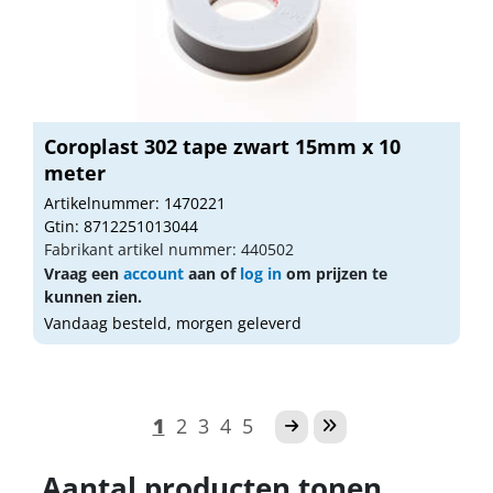
Coroplast 302 tape zwart 15mm x 10
meter
Artikelnummer: 1470221
Gtin: 8712251013044
Fabrikant artikel nummer: 440502
Vraag een
account
aan of
log in
om prijzen te
kunnen zien.
Vandaag besteld, morgen geleverd
1
2
3
4
5
Aantal producten tonen