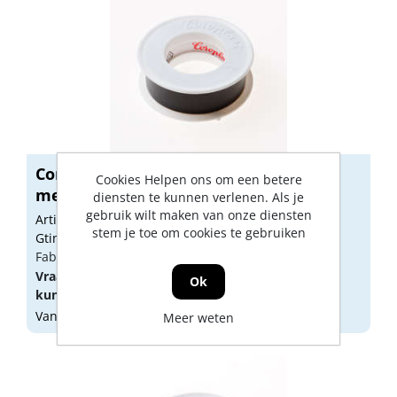
Coroplast 302 tape zwart 15mm x 4.5
Cookies Helpen ons om een betere
mete...
diensten te kunnen verlenen. Als je
gebruik wilt maken van onze diensten
Artikelnummer: 1470201
stem je toe om cookies te gebruiken
Gtin: 8712251012870
Fabrikant artikel nummer: 440014
Vraag een
account
aan of
log in
om prijzen te
Ok
kunnen zien.
Vandaag besteld, morgen geleverd
Meer weten