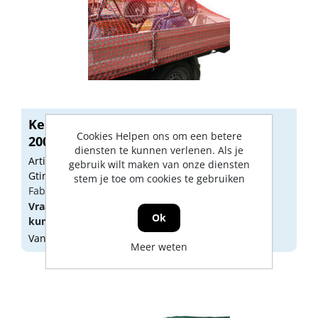
Kelfort aanhangwagennet, rood,
Cookies Helpen ons om een betere
200x150cm
diensten te kunnen verlenen. Als je
Artikelnummer: 1515146
gebruik wilt maken van onze diensten
Gtin: 8714678030222
stem je toe om cookies te gebruiken
Fabrikant artikel nummer: 1515146
Vraag een
account
aan of
log in
om prijzen te
Ok
kunnen zien.
Vandaag besteld, morgen geleverd
Meer weten