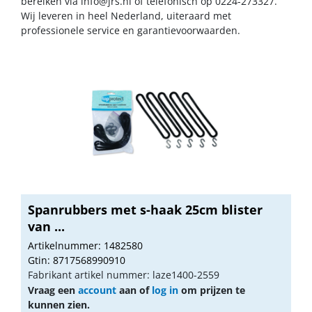
bereiken via
info@jrs.nl
of telefonisch op 0224-273327.
Wij leveren in heel Nederland, uiteraard met
professionele service en garantievoorwaarden.
Spanrubbers met s-haak 25cm blister
van ...
Artikelnummer: 1482580
Gtin: 8717568990910
Fabrikant artikel nummer: laze1400-2559
Vraag een
account
aan of
log in
om prijzen te
kunnen zien.