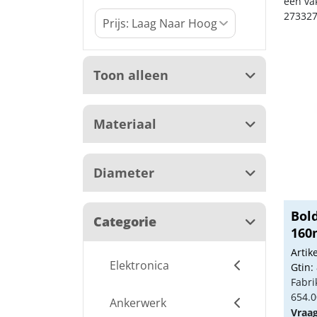
een va
273327
Toon alleen
Materiaal
Diameter
Bold
Categorie
16
Arti
Elektronica
Gtin:
Fabri
654.0
Ankerwerk
Vraa