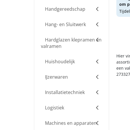
om pr
Handgereedschap
Tijde
Hang- en Sluitwerk
Hardglazen klepramen en
valramen
Hier v
Huishoudelijk
assort
een va
273327
IJzerwaren
Installatietechniek
Logistiek
Machines en apparaten