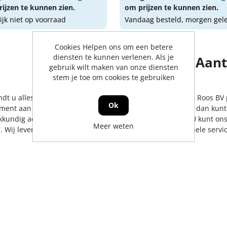
ijzen te kunnen zien.
om prijzen te kunnen zien.
lijk niet op voorraad
Vandaag besteld, morgen gel
Cookies Helpen ons om een betere
diensten te kunnen verlenen. Als je
Aant
gebruik wilt maken van onze diensten
stem je toe om cookies te gebruiken
indt u alles op het gebied van boldraadroosters. De Jong & Roos BV
Ok
iment aan te bieden. Mocht er toch een artikel ontbreken, dan kunt
kkundig advies en/of bestelling tegen een scherpe prijs. U kunt on
Meer weten
. Wij leveren in heel Nederland, uiteraard met professionele serv