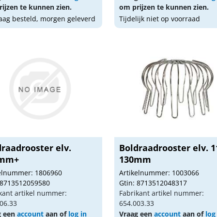
ijzen te kunnen zien.
om prijzen te kunnen zien.
ag besteld, morgen geleverd
Tijdelijk niet op voorraad
raadrooster elv.
Boldraadrooster elv. 1
0mm+
130mm
kelnummer: 1806960
Artikelnummer: 1003066
 8713512059580
Gtin: 8713512048317
kant artikel nummer:
Fabrikant artikel nummer:
06.33
654.003.33
g een
account
aan of
log in
Vraag een
account
aan of
log