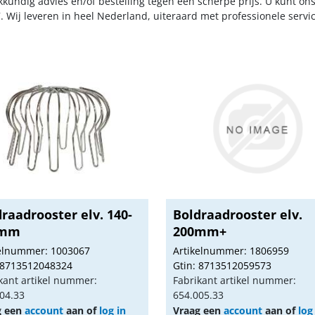
kkundig advies en/of bestelling tegen een scherpe prijs. U kunt on
. Wij leveren in heel Nederland, uiteraard met professionele serv
raadrooster elv. 140-
Boldraadrooster elv.
0mm
200mm+
kelnummer: 1003067
Artikelnummer: 1806959
 8713512048324
Gtin: 8713512059573
kant artikel nummer:
Fabrikant artikel nummer:
04.33
654.005.33
g een
account
aan of
log in
Vraag een
account
aan of
log