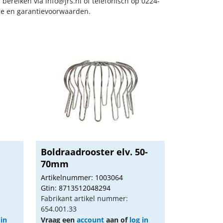
s bereiken via
info@jrs.nl
of telefonisch op 0224-
ice en garantievoorwaarden.
Boldraadrooster elv. 50-
70mm
Artikelnummer: 1003064
Gtin: 8713512048294
Fabrikant artikel nummer:
654.001.33
 in
Vraag een
account
aan of
log in