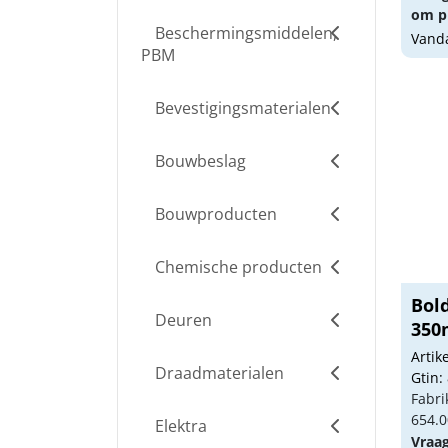
om pr
Beschermingsmiddelen,
Vanda
PBM
Bevestigingsmaterialen
Bouwbeslag
Bouwproducten
Chemische producten
Bold
Deuren
35
Arti
Draadmaterialen
Gtin:
Fabri
654.0
Elektra
Vraa