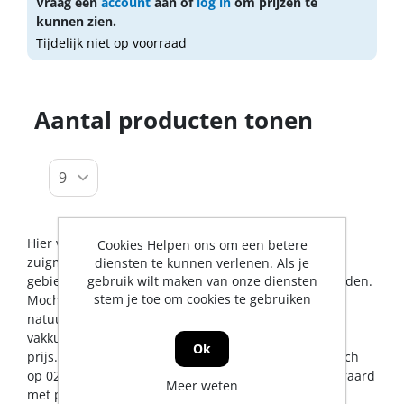
Vraag een
account
aan of
log in
om prijzen te
kunnen zien.
Tijdelijk niet op voorraad
Aantal producten tonen
Hier vindt u alles op het gebied van blaas en
Cookies Helpen ons om een betere
zuigmachines. De Jong & Roos BV probeert u op dit
diensten te kunnen verlenen. Als je
gebied een zo breed mogelijk assortiment aan te bieden.
gebruik wilt maken van onze diensten
stem je toe om cookies te gebruiken
Mocht er toch een artikel ontbreken, dan kunt u
natuurlijk altijd contact met ons opnemen voor een
vakkundig advies en/of bestelling tegen een scherpe
Ok
prijs. U kunt ons bereiken via
info@jrs.nl
of telefonisch
op 0224-273327. Wij leveren in heel Nederland, uiteraard
Meer weten
met professionele service en garantievoorwaarden.