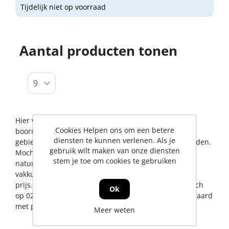
Tijdelijk niet op voorraad
Aantal producten tonen
Hier vindt u alles op het gebied van accu haakse
Cookies Helpen ons om een betere
boormachines. De Jong & Roos BV probeert u op dit
diensten te kunnen verlenen. Als je
gebied een zo breed mogelijk assortiment aan te bieden.
gebruik wilt maken van onze diensten
Mocht er toch een artikel ontbreken, dan kunt u
stem je toe om cookies te gebruiken
natuurlijk altijd contact met ons opnemen voor een
vakkundig advies en/of bestelling tegen een scherpe
prijs. U kunt ons bereiken via
info@jrs.nl
of telefonisch
Ok
op 0224-273327. Wij leveren in heel Nederland, uiteraard
met professionele service en garantievoorwaarden.
Meer weten