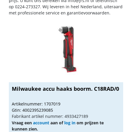
prijs. U kunt ons bereiken via
info@jrs.nl
of telefonisch
op 0224-273327. Wij leveren in heel Nederland, uiteraard
met professionele service en garantievoorwaarden.
Milwaukee accu haaks boorm. C18RAD/0
Artikelnummer: 1707019
Gtin: 4002395239085
Fabrikant artikel nummer: 4933427189
Vraag een
account
aan of
log in
om prijzen te
kunnen zien.