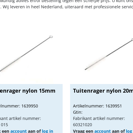
kkundig advies en/of bestelling tegen een scherpe prijs. U kunt on
. Wij leveren in heel Nederland, uiteraard met professionele serv
tenrager nylon 15mm
Tuitenrager nylon 2
kelnummer: 1639950
Artikelnummer: 1639951
Gtin:
kant artikel nummer:
Fabrikant artikel nummer:
1015
60321020
g een
account
aan of
log in
Vraag een
account
aan of
log