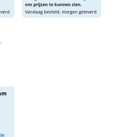
om prijzen te kunnen zien.
everd
Vandaag besteld, morgen geleverd
5mm
 in