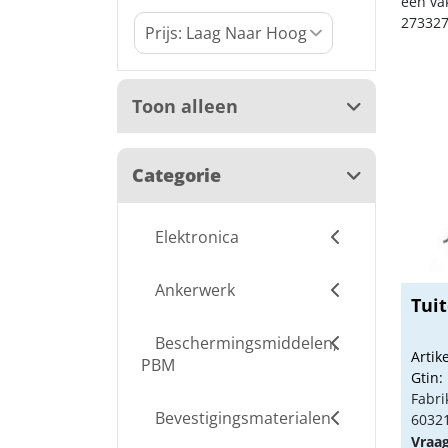
een va
273327
Toon alleen
Categorie
Elektronica
Ankerwerk
Tui
Beschermingsmiddelen,
Arti
PBM
Gtin:
Fabri
Bevestigingsmaterialen
6032
Vraa