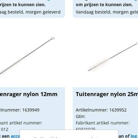
ijzen te kunnen zien.
om prijzen te kunnen zien.
ag besteld, morgen geleverd
Vandaag besteld, morgen gel
tenrager nylon 12mm
Tuitenrager nylon 2
kelnummer: 1639949
Artikelnummer: 1639952
Gtin:
kant artikel nummer:
Fabrikant artikel nummer:
1012
60321025
g een
account
aan of
log in
Vraag een
account
aan of
log