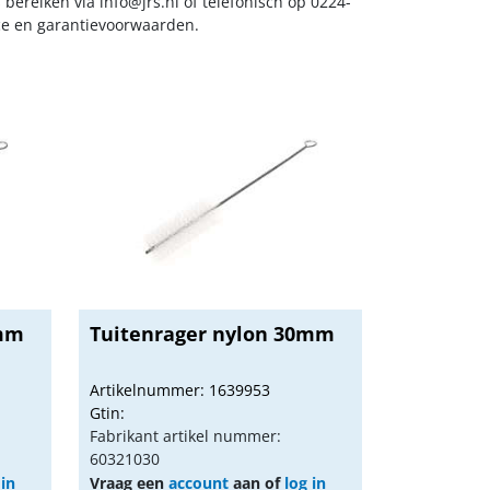
s bereiken via
info@jrs.nl
of telefonisch op 0224-
ice en garantievoorwaarden.
0mm
Tuitenrager nylon 30mm
Artikelnummer: 1639953
Gtin:
Fabrikant artikel nummer:
60321030
 in
Vraag een
account
aan of
log in