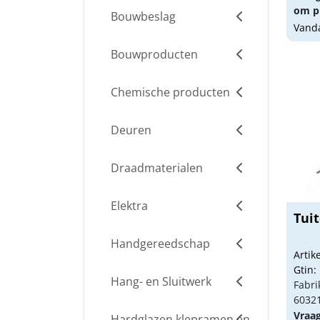
om pr
Bouwbeslag
Vanda
Bouwproducten
Chemische producten
Deuren
Draadmaterialen
Elektra
Tui
Handgereedschap
Arti
Gtin:
Hang- en Sluitwerk
Fabri
6032
Vraa
Hardglazen klepramen en