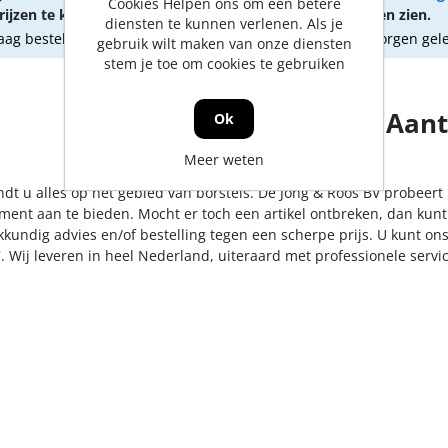
Cookies Helpen ons om een betere
ijzen te kunnen zien.
om prijzen te kunnen zien.
diensten te kunnen verlenen. Als je
ag besteld, morgen geleverd
Vandaag besteld, morgen gel
gebruik wilt maken van onze diensten
stem je toe om cookies te gebruiken
Aant
Ok
Meer weten
ndt u alles op het gebied van borstels. De Jong & Roos BV probeert
iment aan te bieden. Mocht er toch een artikel ontbreken, dan kunt
kkundig advies en/of bestelling tegen een scherpe prijs. U kunt on
. Wij leveren in heel Nederland, uiteraard met professionele serv