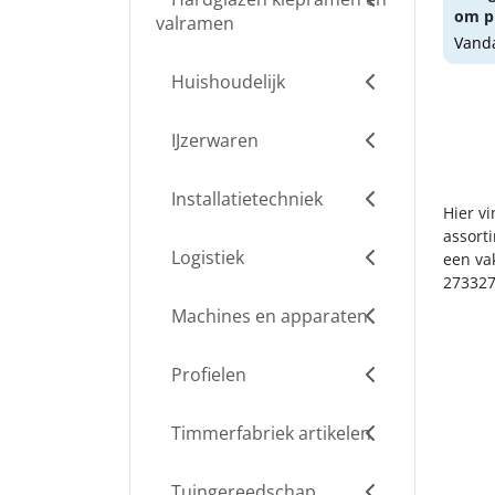
om pr
valramen
Vanda
Huishoudelijk
IJzerwaren
Installatietechniek
Hier vi
assort
Logistiek
een va
273327
Machines en apparaten
Profielen
Timmerfabriek artikelen
Tuingereedschap