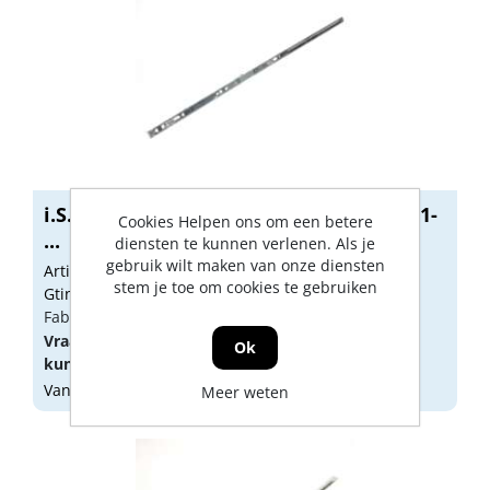
i.S.-Espagnolet z/HZ DM15 GH300 Gr.661-
Cookies Helpen ons om een betere
...
diensten te kunnen verlenen. Als je
gebruik wilt maken van onze diensten
Artikelnummer: 4206614
stem je toe om cookies te gebruiken
Gtin: 9004186675442
Fabrikant artikel nummer: 206614
Vraag een
account
aan of
log in
om prijzen te
Ok
kunnen zien.
Vandaag besteld, morgen geleverd
Meer weten