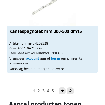
Kantespagnolet mm 300-500 dm15
Artikelnummer: 4208328
Gtin: 9004186733876
Fabrikant artikel nummer: 208328
Vraag een
account
aan of
log in
om prijzen te
kunnen zien.
Vandaag besteld, morgen geleverd
1
2
3
4
5
Aantal producten tonen