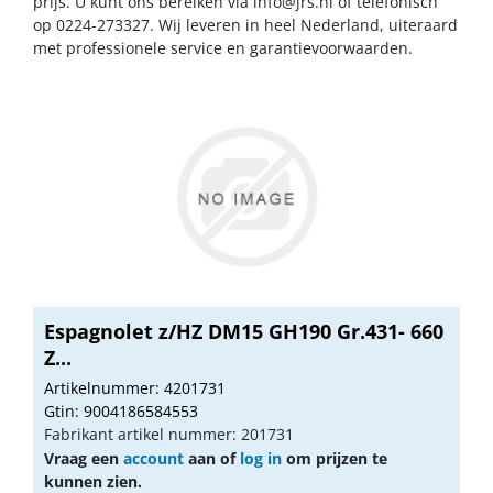
prijs. U kunt ons bereiken via
info@jrs.nl
of telefonisch
op 0224-273327. Wij leveren in heel Nederland, uiteraard
met professionele service en garantievoorwaarden.
Espagnolet z/HZ DM15 GH190 Gr.431- 660
Z...
Artikelnummer: 4201731
Gtin: 9004186584553
Fabrikant artikel nummer: 201731
Vraag een
account
aan of
log in
om prijzen te
kunnen zien.