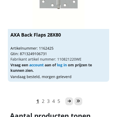
AXA Back Flaps 28X80
Artikelnummer: 1162425
Gtin: 8713249106731
Fabrikant artikel nummer: 110821220WE
Vraag een
account
aan of
log in
om prijzen te
kunnen zien.
Vandaag besteld, morgen geleverd
1
2
3
4
5
Aantal producten tonen