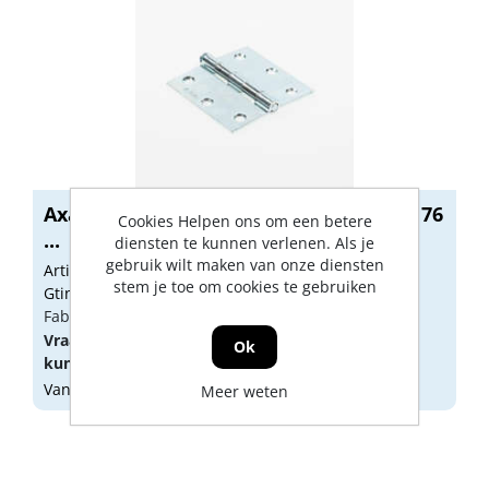
Axa Scharnier topcoat gegalvaniseerd 76
Cookies Helpen ons om een betere
...
diensten te kunnen verlenen. Als je
gebruik wilt maken van onze diensten
Artikelnummer: 1162269
stem je toe om cookies te gebruiken
Gtin: 8713249107967
Fabrikant artikel nummer: 11032423E
Vraag een
account
aan of
log in
om prijzen te
Ok
kunnen zien.
Vandaag besteld, morgen geleverd
Meer weten