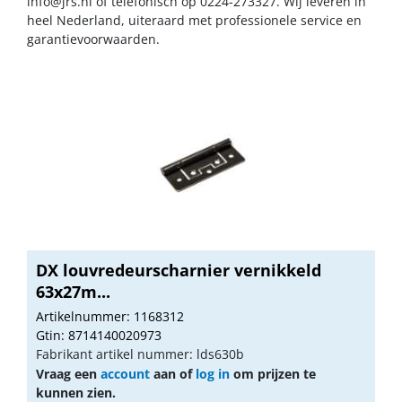
info@jrs.nl
of telefonisch op 0224-273327. Wij leveren in
heel Nederland, uiteraard met professionele service en
garantievoorwaarden.
DX louvredeurscharnier vernikkeld
63x27m...
Artikelnummer: 1168312
Gtin: 8714140020973
Fabrikant artikel nummer: lds630b
Vraag een
account
aan of
log in
om prijzen te
kunnen zien.