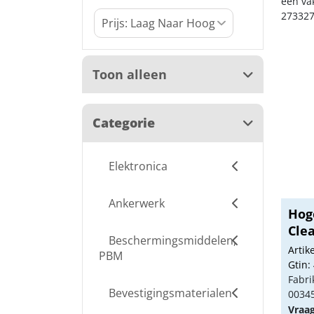
een va
273327
Toon alleen
Categorie
Elektronica
Ankerwerk
Hog
Clea
Beschermingsmiddelen,
Arti
PBM
Gtin:
Fabri
Bevestigingsmaterialen
0034
Vraa