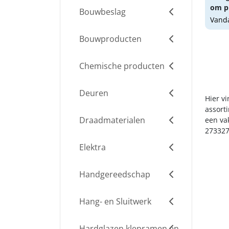
om pr
Bouwbeslag
Vanda
Bouwproducten
Chemische producten
Deuren
Hier v
assort
Draadmaterialen
een va
273327
Elektra
Handgereedschap
Hang- en Sluitwerk
Hardglazen klepramen en