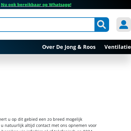
✔
Nu ook bereikbaar op Whatsapp!
Over De Jong & Roos
Ventilatie
eert u op dit gebied een zo breed mogelijk
 u natuurlijk altijd contact met ons opnemen voor