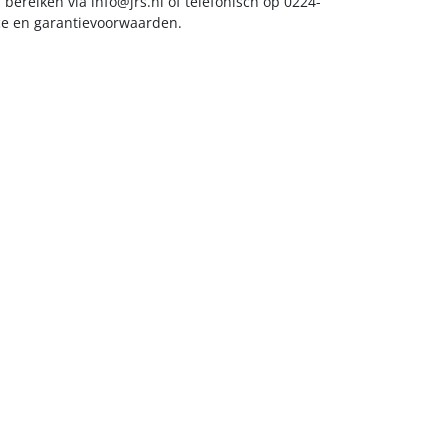
s bereiken via
info@jrs.nl
of telefonisch op 0224-
ice en garantievoorwaarden.