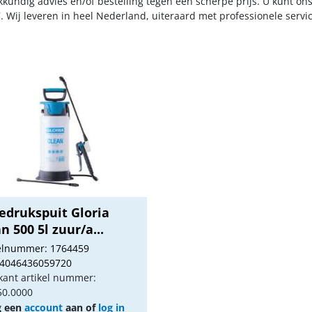
kkundig advies en/of bestelling tegen een scherpe prijs. U kunt on
. Wij leveren in heel Nederland, uiteraard met professionele serv
edrukspuit Gloria
n 500 5l zuur/a...
kelnummer: 1764459
 4046436059720
kant artikel nummer:
50.0000
g een
account
aan of
log in