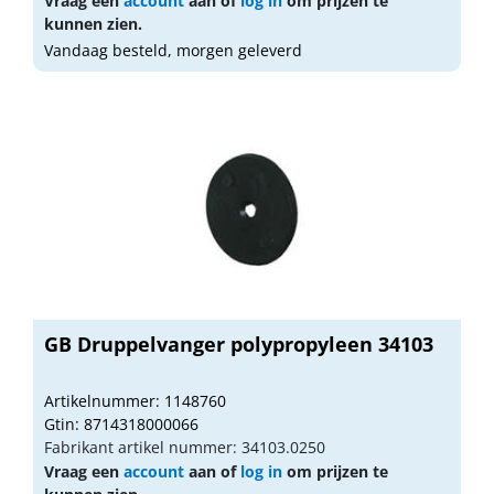
Vraag een
account
aan of
log in
om prijzen te
kunnen zien.
Vandaag besteld, morgen geleverd
GB Druppelvanger polypropyleen 34103
Artikelnummer: 1148760
Gtin: 8714318000066
Fabrikant artikel nummer: 34103.0250
Vraag een
account
aan of
log in
om prijzen te