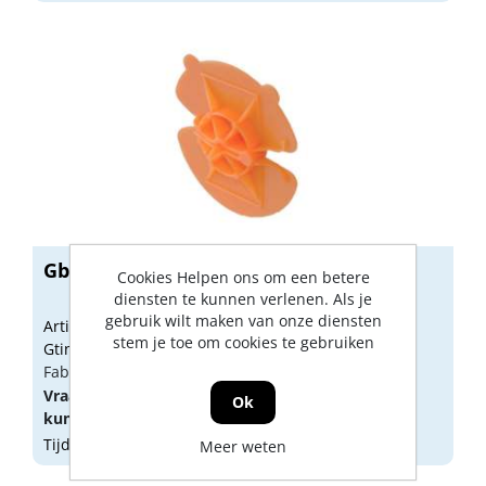
Gb Ecoclip 50/55mm PP 34128
Cookies Helpen ons om een betere
diensten te kunnen verlenen. Als je
gebruik wilt maken van onze diensten
Artikelnummer: GB00786
stem je toe om cookies te gebruiken
Gtin: 8714318023331
Fabrikant artikel nummer: 34128.1000
Vraag een
account
aan of
log in
om prijzen te
Ok
kunnen zien.
Tijdelijk niet op voorraad
Meer weten