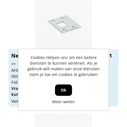
Nemef Platte sluitplaat verzinkt voor 1
Cookies Helpen ons om een betere
...
diensten te kunnen verlenen. Als je
gebruik wilt maken van onze diensten
Artikelnummer: 1308102
stem je toe om cookies te gebruiken
Gtin: 8713515000305
Fabrikant artikel nummer: 9001390200
Vraag een
account
aan of
log in
om prijzen te
Ok
kunnen zien.
Vandaag besteld, morgen geleverd
Meer weten