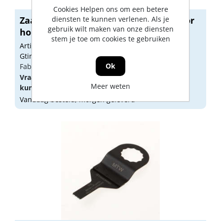
Cookies Helpen ons om een betere
diensten te kunnen verlenen. Als je
Zaagblad standaard HCS 40x10mm voor
gebruik wilt maken van onze diensten
hout...
stem je toe om cookies te gebruiken
Artikelnummer: 1722702
Gtin: 7434015970950
Ok
Fabrikant artikel nummer: Q01
Vraag een
account
aan of
log in
om prijzen te
Meer weten
kunnen zien.
Vandaag besteld, morgen geleverd