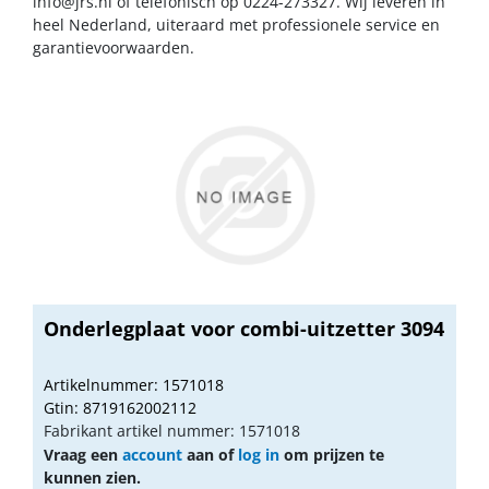
info@jrs.nl
of telefonisch op 0224-273327. Wij leveren in
heel Nederland, uiteraard met professionele service en
garantievoorwaarden.
Onderlegplaat voor combi-uitzetter 3094
Artikelnummer: 1571018
Gtin: 8719162002112
Fabrikant artikel nummer: 1571018
Vraag een
account
aan of
log in
om prijzen te
kunnen zien.