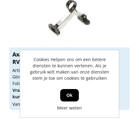
Axa Combi raamuitzetter Axafix klein
Cookies Helpen ons om een betere
RVS...
diensten te kunnen verlenen. Als je
Artikelnummer: 1305106
gebruik wilt maken van onze diensten
Gtin: 8713249072432
stem je toe om cookies te gebruiken
Fabrikant artikel nummer: 24885081E
Vraag een
account
aan of
log in
om prijzen te
Ok
kunnen zien.
Vandaag besteld, morgen geleverd
Meer weten