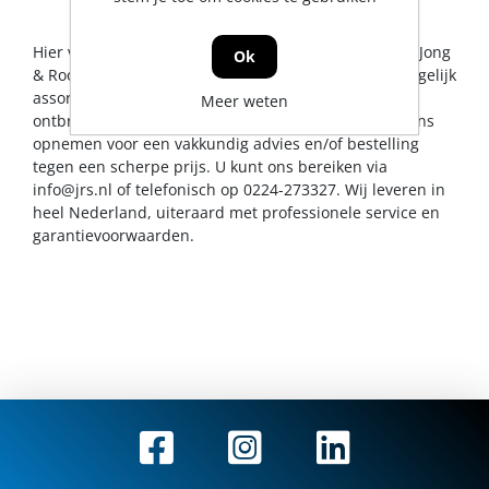
Hier vindt u alles op het gebied van hijstechniek. De Jong
Ok
& Roos BV probeert u op dit gebied een zo breed mogelijk
assortiment aan te bieden. Mocht er toch een artikel
Meer weten
ontbreken, dan kunt u natuurlijk altijd contact met ons
opnemen voor een vakkundig advies en/of bestelling
tegen een scherpe prijs. U kunt ons bereiken via
info@jrs.nl
of telefonisch op 0224-273327. Wij leveren in
heel Nederland, uiteraard met professionele service en
garantievoorwaarden.