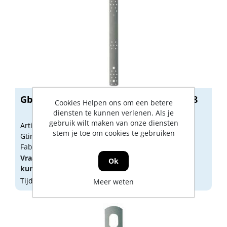
Gb Hijsoog 600mm 57 x 2mm SV 074258
Cookies Helpen ons om een betere
diensten te kunnen verlenen. Als je
gebruik wilt maken van onze diensten
Artikelnummer: GB00209
stem je toe om cookies te gebruiken
Gtin: 8714318023744
Fabrikant artikel nummer: 074258.0025
Vraag een
account
aan of
log in
om prijzen te
Ok
kunnen zien.
Tijdelijk niet op voorraad
Meer weten