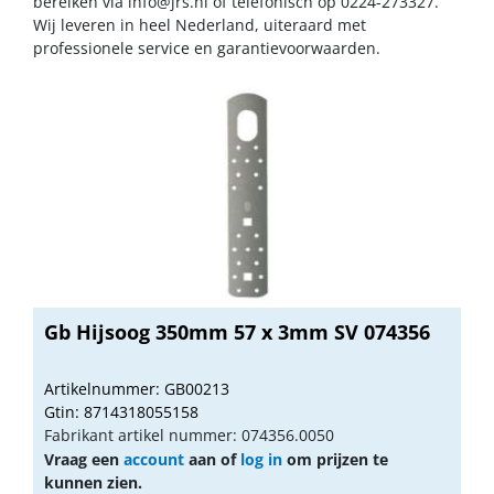
bereiken via
info@jrs.nl
of telefonisch op 0224-273327.
Wij leveren in heel Nederland, uiteraard met
professionele service en garantievoorwaarden.
Gb Hijsoog 350mm 57 x 3mm SV 074356
Artikelnummer: GB00213
Gtin: 8714318055158
Fabrikant artikel nummer: 074356.0050
Vraag een
account
aan of
log in
om prijzen te
kunnen zien.