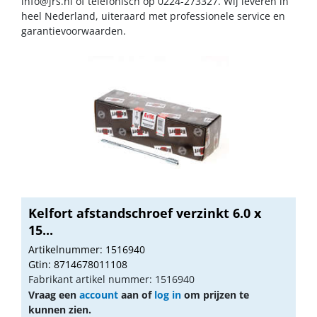
info@jrs.nl
of telefonisch op 0224-273327. Wij leveren in
heel Nederland, uiteraard met professionele service en
garantievoorwaarden.
Kelfort afstandschroef verzinkt 6.0 x
15...
Artikelnummer: 1516940
Gtin: 8714678011108
Fabrikant artikel nummer: 1516940
Vraag een
account
aan of
log in
om prijzen te
kunnen zien.