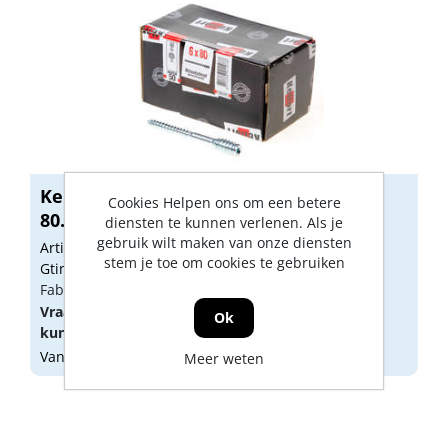
Kelfort afstandschroef verzinkt 6.0 x
Cookies Helpen ons om een betere
80...
diensten te kunnen verlenen. Als je
gebruik wilt maken van onze diensten
Artikelnummer: 1516937
stem je toe om cookies te gebruiken
Gtin: 8714678011078
Fabrikant artikel nummer: 1516937
Vraag een
account
aan of
log in
om prijzen te
Ok
kunnen zien.
Vandaag besteld, morgen geleverd
Meer weten