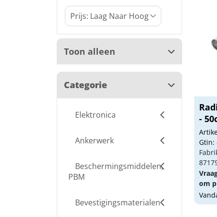
Toon alleen
Categorie
Rad
Elektronica
- 5
Arti
Ankerwerk
Gtin:
Fabri
8717
Beschermingsmiddelen,
Vraa
PBM
om pr
Vanda
Bevestigingsmaterialen