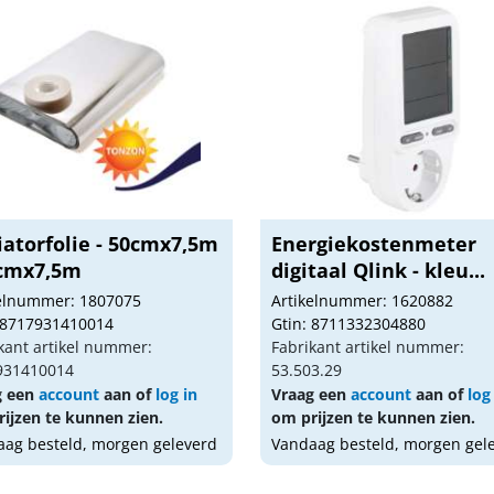
iatorfolie - 50cmx7,5m
Energiekostenmeter
0cmx7,5m
digitaal Qlink - kleu...
kelnummer: 1807075
Artikelnummer: 1620882
 8717931410014
Gtin: 8711332304880
kant artikel nummer:
Fabrikant artikel nummer:
931410014
53.503.29
g een
account
aan of
log in
Vraag een
account
aan of
log
ijzen te kunnen zien.
om prijzen te kunnen zien.
ag besteld, morgen geleverd
Vandaag besteld, morgen gel