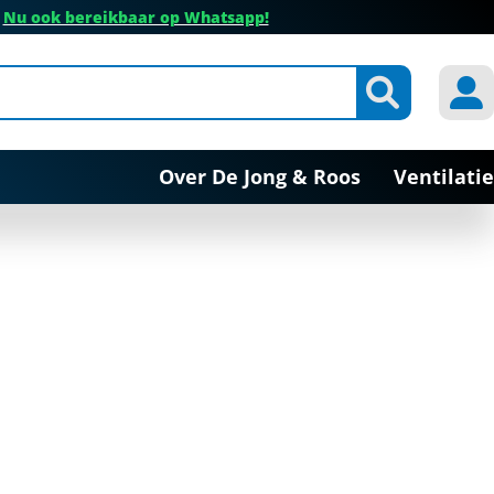
✔
Nu ook bereikbaar op Whatsapp!
Over De Jong & Roos
Ventilatie