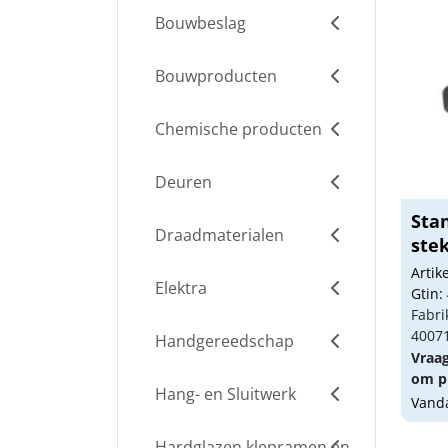
Bouwbeslag
Bouwproducten
Chemische producten
Deuren
Stan
Draadmaterialen
stek
inga
Arti
Elektra
Gtin:
Fabri
4007
Handgereedschap
Vraa
om pr
Hang- en Sluitwerk
Vanda
Hardglazen klepramen en