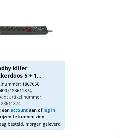
dby killer
kerdoos 5 + 1
nge...
kelnummer: 1807056
 4007123611874
kant artikel nummer:
123611874
g een
account
aan of
log in
ijzen te kunnen zien.
ag besteld, morgen geleverd