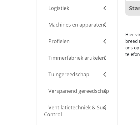
Sta
Logistiek
Machines en apparaten
Hier v
Profielen
breed m
ons op
telefo
Timmerfabriek artikelen
Tuingereedschap
Verspanend gereedschap
Ventilatietechniek & Sun
Control