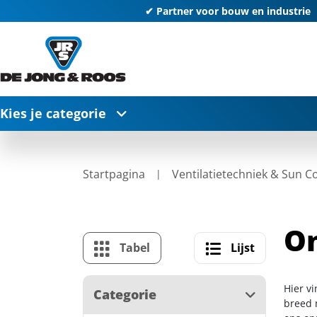
✔ Partner voor bouw en industrie
Kies je categorie
Startpagina
Ventilatietechniek & Sun C
On
Tabel
Lijst
Hier v
Categorie
breed m