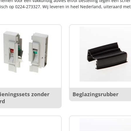
nemen voor een vakkundig advies en/of bestelling tegen een scherp
nisch op 0224-273327. Wij leveren in heel Nederland, uiteraard me
ieningssets zonder
Beglazingsrubber
rd