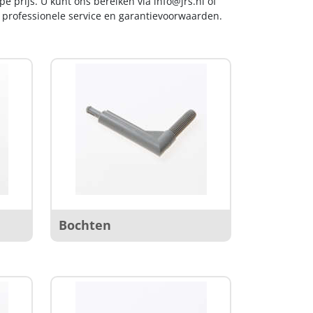
e prijs. U kunt ons bereiken via
info@jrs.nl
of
t professionele service en garantievoorwaarden.
Bochten