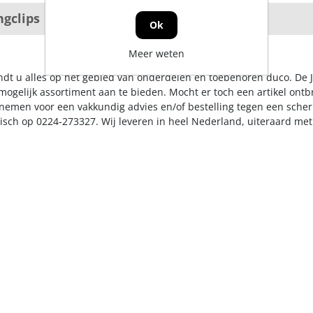
ngclips
Stangen
Ok
Meer weten
indt u alles op het gebied van onderdelen en toebehoren duco. De 
ogelijk assortiment aan te bieden. Mocht er toch een artikel ontbr
nemen voor een vakkundig advies en/of bestelling tegen een scherp
nisch op 0224-273327. Wij leveren in heel Nederland, uiteraard me