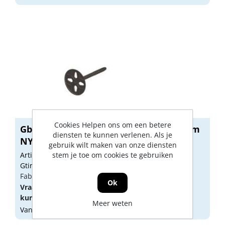
Cookies Helpen ons om een betere
Gb UNI-flex plug 100mm diameter 8mm
diensten te kunnen verlenen. Als je
NY n...
gebruik wilt maken van onze diensten
Artikelnummer: GB00733
stem je toe om cookies te gebruiken
Gtin: 8714318047559
Fabrikant artikel nummer: 330100.0250
Ok
Vraag een
account
aan of
log in
om prijzen te
kunnen zien.
Meer weten
Vandaag besteld, morgen geleverd