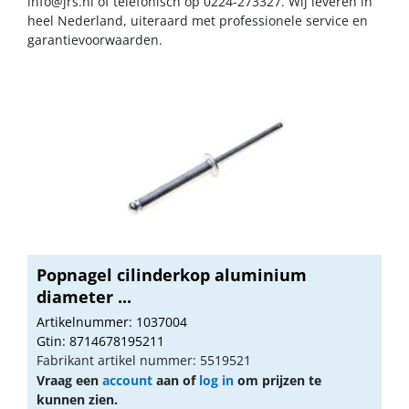
info@jrs.nl
of telefonisch op 0224-273327. Wij leveren in
heel Nederland, uiteraard met professionele service en
garantievoorwaarden.
Popnagel cilinderkop aluminium
diameter ...
Artikelnummer: 1037004
Gtin: 8714678195211
Fabrikant artikel nummer: 5519521
Vraag een
account
aan of
log in
om prijzen te
kunnen zien.