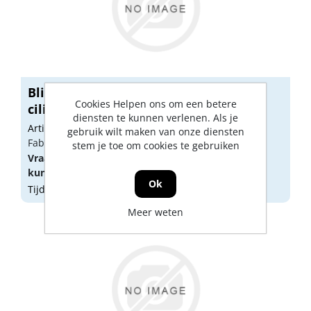
Blindklinkmoer alu.m6x16 3,1-4,5
Cookies Helpen ons om een betere
cilinde...
diensten te kunnen verlenen. Als je
Artikelnummer: VE01223
gebruik wilt maken van onze diensten
Fabrikant artikel nummer: N20M06CO21
stem je toe om cookies te gebruiken
Vraag een
account
aan of
log in
om prijzen te
kunnen zien.
Ok
Tijdelijk niet op voorraad
Meer weten