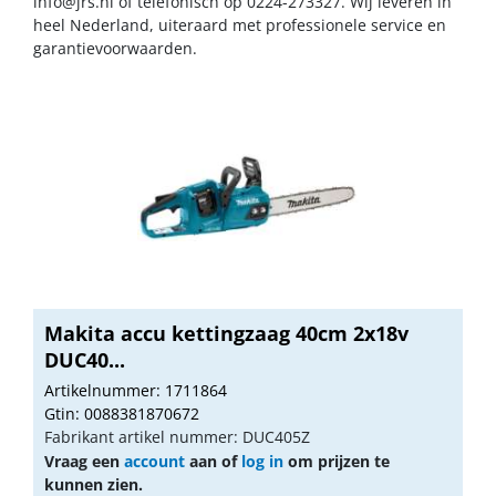
info@jrs.nl
of telefonisch op 0224-273327. Wij leveren in
heel Nederland, uiteraard met professionele service en
garantievoorwaarden.
Makita accu kettingzaag 40cm 2x18v
DUC40...
Artikelnummer: 1711864
Gtin: 0088381870672
Fabrikant artikel nummer: DUC405Z
Vraag een
account
aan of
log in
om prijzen te
kunnen zien.