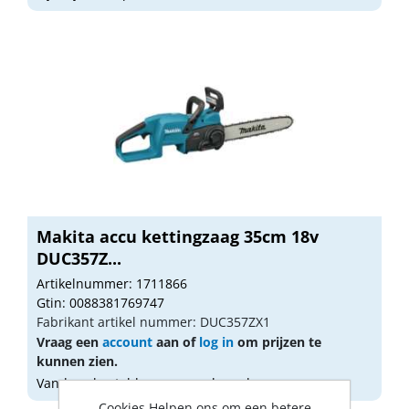
Makita accu kettingzaag 35cm 18v
DUC357Z...
Artikelnummer: 1711866
Gtin: 0088381769747
Fabrikant artikel nummer: DUC357ZX1
Vraag een
account
aan of
log in
om prijzen te
kunnen zien.
Vandaag besteld, morgen geleverd
Cookies Helpen ons om een betere