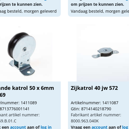
ijzen te kunnen zien.
om prijzen te kunnen zien.
ag besteld, morgen geleverd
Vandaag besteld, morgen gel
ande katrol 50 x 6mm
Zijkatrol 40 jw 572
569
kelnummer: 1411089
Artikelnummer: 1411087
 8713776001141
Gtin: 8714140218790
kant artikel nummer:
Fabrikant artikel nummer:
9.B.01.C
8000.963.040K
g een
account
aan of
log in
Vraag een
account
aan of
log