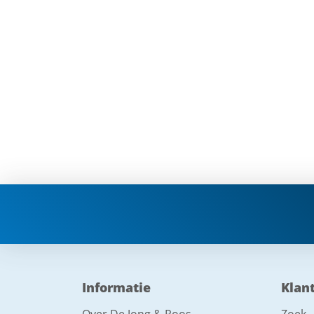
Informatie
Klan
Over De Jong & Roos
Zoek