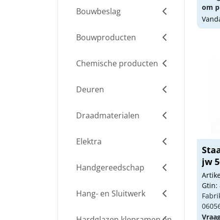
om pr
Bouwbeslag
Vanda
Bouwproducten
Chemische producten
Deuren
Draadmaterialen
Elektra
Sta
jw 
Handgereedschap
Arti
Gtin:
Hang- en Sluitwerk
Fabri
06056
Vraa
Hardglazen klepramen en