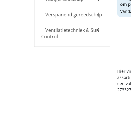
om pr
Vanda
Verspanend gereedschap
Ventilatietechniek & Sun
Control
Hier vi
assort
een va
273327