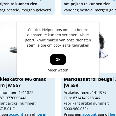
ijzen te kunnen zien.
om prijzen te kunnen zien.
ag besteld, morgen geleverd
Vandaag besteld, morgen gel
Cookies Helpen ons om een betere
diensten te kunnen verlenen. Als je
gebruik wilt maken van onze diensten
stem je toe om cookies te gebruiken
Ok
Meer weten
kieskatrol M6 draad
Markieskatrol beugel 
m jw 557
jw 559
kelnummer: 1411077
Artikelnummer: 1411076
 8713776000441
Gtin: 8714140218646
kant artikel nummer:
Fabrikant artikel nummer:
7.B.01.C
8000.960.032k
g een
account
aan of
log in
Vraag een
account
aan of
log