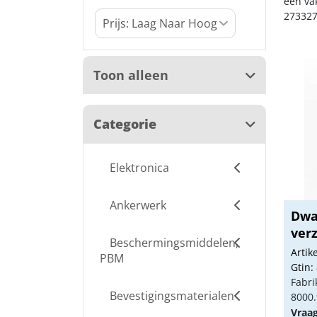
een va
273327
Toon alleen
Categorie
Elektronica
Ankerwerk
Dwa
ver
Beschermingsmiddelen,
Arti
PBM
Gtin:
Fabri
Bevestigingsmaterialen
8000.
Vraa