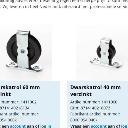
kkundig advies en/of bestelling tegen een scherpe prijs. U kunt on
. Wij leveren in heel Nederland, uiteraard met professionele serv
rskatrol 60 mm
Dwarskatrol 40 mm
zinkt
verzinkt
kelnummer: 1411062
Artikelnummer: 1411060
 8714140218134
Gtin: 8714140218073
kant artikel nummer:
Fabrikant artikel nummer:
954.060k
8000.954.040k
g een
account
aan of
log in
Vraag een
account
aan of
log