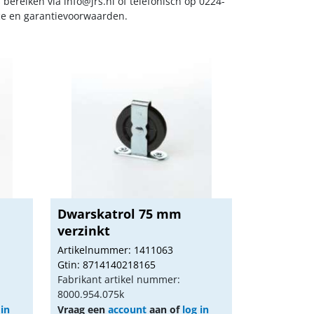
s bereiken via
info@jrs.nl
of telefonisch op 0224-
ice en garantievoorwaarden.
Dwarskatrol 75 mm
verzinkt
Artikelnummer: 1411063
Gtin: 8714140218165
Fabrikant artikel nummer:
8000.954.075k
 in
Vraag een
account
aan of
log in