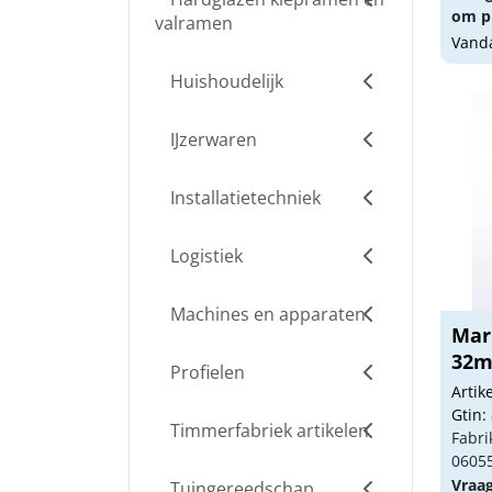
om pr
valramen
Vanda
Huishoudelijk
IJzerwaren
Installatietechniek
Logistiek
Machines en apparaten
Mar
32m
Profielen
Arti
Gtin:
Timmerfabriek artikelen
Fabri
06055
Vraa
Tuingereedschap